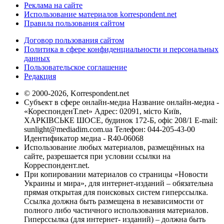
Реклама на сайте
Использование материалов korrespondent.net
Правила пользования сайтом
Договор пользования сайтом
Политика в сфере конфиденциальности и персональных
данных
Пользовательское соглашение
Редакция
© 2000-2026, Korrespondent.net
Субъект в сфере онлайн-медиа Название онлайн-медиа -
«КореспонденТ.net» Адрес: 02091, місто Київ,
ХАРКІВСЬКЕ ШОСЕ, будинок 172-Б, офіс 208/1 E-mail:
sunlight@mediadim.com.ua
Телефон: 044-205-43-00
Идентификатор медиа - R40-06068
Использование любых материалов, размещённых на
сайте, разрешается при условии ссылки на
Корреспондент.net.
При копировании материалов со страницы «Новости
Украины и мира», для интернет-изданий – обязательна
прямая открытая для поисковых систем гиперссылка.
Ссылка должна быть размещена в независимости от
полного либо частичного использования материалов.
Гиперссылка (для интернет- изданий) – должна быть