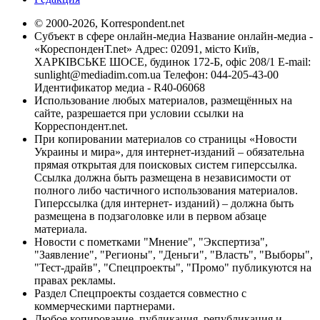
© 2000-2026, Korrespondent.net
Субъект в сфере онлайн-медиа Название онлайн-медиа -
«КореспонденТ.net» Адрес: 02091, місто Київ,
ХАРКІВСЬКЕ ШОСЕ, будинок 172-Б, офіс 208/1 E-mail:
sunlight@mediadim.com.ua
Телефон: 044-205-43-00
Идентификатор медиа - R40-06068
Использование любых материалов, размещённых на
сайте, разрешается при условии ссылки на
Корреспондент.net.
При копировании материалов со страницы «Новости
Украины и мира», для интернет-изданий – обязательна
прямая открытая для поисковых систем гиперссылка.
Ссылка должна быть размещена в независимости от
полного либо частичного использования материалов.
Гиперссылка (для интернет- изданий) – должна быть
размещена в подзаголовке или в первом абзаце
материала.
Новости с пометками "Мнение", "Экспертиза",
"Заявление", "Регионы", "Деньги", "Власть", "Выборы",
"Тест-драйв", "Спецпроекты", "Промо" публикуются на
правах рекламы.
Раздел Спецпроекты создается совместно с
коммерческими партнерами.
Любое копирование, публикация, републикация и