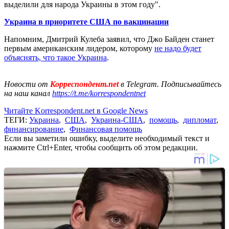
выделили для народа Украины в этом году".
Украина в приоритете США по вакцинации
Напомним, Дмитрий Кулеба заявил, что Джо Байден станет
первым американским лидером, которому
не надо будет
объяснять, что такое Украина
.
Новости от
Корреспондент.net
в Telegram. Подписывайтесь
на наш канал
https://t.me/korrespondentnet
Читайте Korrespondent.net в Google News
ТЕГИ:
Украина
,
США
,
Украина-США
,
помощь
,
дипломат
,
финансирование
,
Финансовая помощь
Если вы заметили ошибку, выделите необходимый текст и
нажмите Ctrl+Enter, чтобы сообщить об этом редакции.