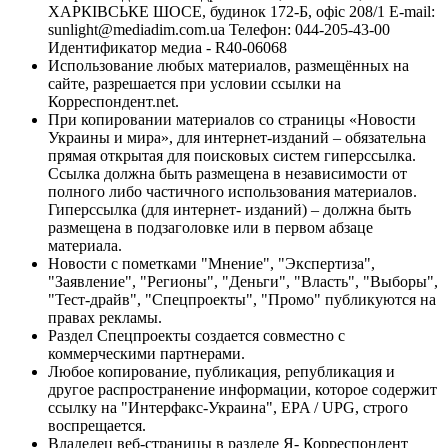
ХАРКІВСЬКЕ ШОСЕ, будинок 172-Б, офіс 208/1 E-mail:
sunlight@mediadim.com.ua
Телефон: 044-205-43-00
Идентификатор медиа - R40-06068
Использование любых материалов, размещённых на
сайте, разрешается при условии ссылки на
Корреспондент.net.
При копировании материалов со страницы «Новости
Украины и мира», для интернет-изданий – обязательна
прямая открытая для поисковых систем гиперссылка.
Ссылка должна быть размещена в независимости от
полного либо частичного использования материалов.
Гиперссылка (для интернет- изданий) – должна быть
размещена в подзаголовке или в первом абзаце
материала.
Новости с пометками "Мнение", "Экспертиза",
"Заявление", "Регионы", "Деньги", "Власть", "Выборы",
"Тест-драйв", "Спецпроекты", "Промо" публикуются на
правах рекламы.
Раздел Спецпроекты создается совместно с
коммерческими партнерами.
Любое копирование, публикация, републикация и
другое распространение информации, которое содержит
ссылку на "Интерфакс-Украина", EPA / UPG, строго
воспрещается.
Владелец веб-страницы в разделе Я- Корреспондент