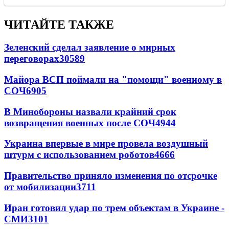
ЧИТАЙТЕ ТАКЖЕ
Зеленский сделал заявление о мирных
переговорах
30589
Майора ВСП поймали на "помощи" военному в
СОЧ
6905
В Минобороны назвали крайний срок
возвращения военных после СОЧ
4944
Украина впервые в мире провела воздушный
штурм с использованием роботов
4666
Правительство приняло изменения по отсрочке
от мобилизации
3711
Иран готовил удар по трем объектам в Украине -
СМИ
3101