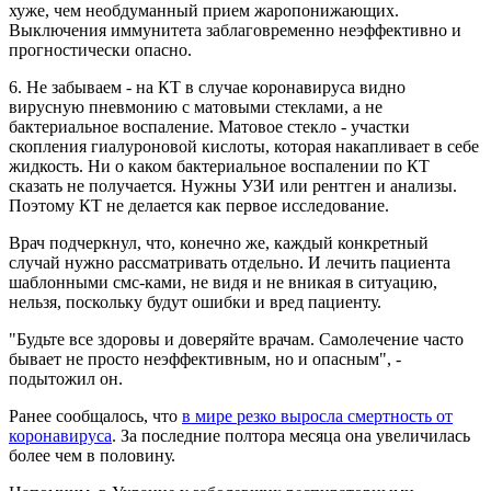
хуже, чем необдуманный прием жаропонижающих.
Выключения иммунитета заблаговременно неэффективно и
прогностически опасно.
6. Не забываем - на КТ в случае коронавируса видно
вирусную пневмонию с матовыми стеклами, а не
бактериальное воспаление. Матовое стекло - участки
скопления гиалуроновой кислоты, которая накапливает в себе
жидкость. Ни о каком бактериальное воспалении по КТ
сказать не получается. Нужны УЗИ или рентген и анализы.
Поэтому КТ не делается как первое исследование.
Врач подчеркнул, что, конечно же, каждый конкретный
случай нужно рассматривать отдельно. И лечить пациента
шаблонными смс-ками, не видя и не вникая в ситуацию,
нельзя, поскольку будут ошибки и вред пациенту.
"Будьте все здоровы и доверяйте врачам. Самолечение часто
бывает не просто неэффективным, но и опасным", -
подытожил он.
Ранее сообщалось, что
в мире резко выросла смертность от
коронавируса
. За последние полтора месяца она увеличилась
более чем в половину.