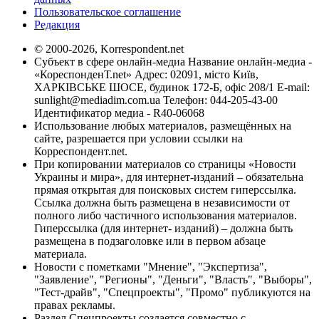
Пользовательское соглашение
Редакция
© 2000-2026, Korrespondent.net
Субъект в сфере онлайн-медиа Название онлайн-медиа -
«КореспонденТ.net» Адрес: 02091, місто Київ,
ХАРКІВСЬКЕ ШОСЕ, будинок 172-Б, офіс 208/1 E-mail:
sunlight@mediadim.com.ua
Телефон: 044-205-43-00
Идентификатор медиа - R40-06068
Использование любых материалов, размещённых на
сайте, разрешается при условии ссылки на
Корреспондент.net.
При копировании материалов со страницы «Новости
Украины и мира», для интернет-изданий – обязательна
прямая открытая для поисковых систем гиперссылка.
Ссылка должна быть размещена в независимости от
полного либо частичного использования материалов.
Гиперссылка (для интернет- изданий) – должна быть
размещена в подзаголовке или в первом абзаце
материала.
Новости с пометками "Мнение", "Экспертиза",
"Заявление", "Регионы", "Деньги", "Власть", "Выборы",
"Тест-драйв", "Спецпроекты", "Промо" публикуются на
правах рекламы.
Раздел Спецпроекты создается совместно с