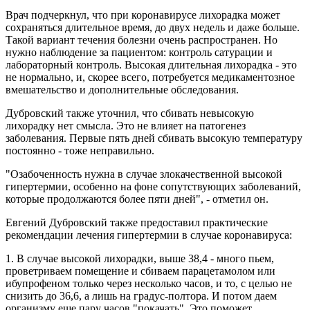
Врач подчеркнул, что при коронавирусе лихорадка может
сохраняться длительное время, до двух недель и даже больше.
Такой вариант течения болезни очень распространен. Но
нужно наблюдение за пациентом: контроль сатурации и
лабораторный контроль. Высокая длительная лихорадка - это
не нормально, и, скорее всего, потребуется медикаментозное
вмешательство и дополнительные обследования.
Дубровский также уточнил, что сбивать невысокую
лихорадку нет смысла. Это не влияет на патогенез
заболевания. Первые пять дней сбивать высокую температуру
постоянно - тоже неправильно.
"Озабоченность нужна в случае злокачественной высокой
гипертермии, особенно на фоне сопутствующих заболеваний,
которые продолжаются более пяти дней", - отметил он.
Евгений Дубровский также предоставил практические
рекомендации лечения гипертермии в случае коронавируса:
1. В случае высокой лихорадки, выше 38,4 - много пьем,
проветриваем помещение и сбиваем парацетамолом или
ибупрофеном только через несколько часов, и то, с целью не
снизить до 36,6, а лишь на градус-полтора. И потом даем
организму еще пару часов "покачать". Это поможет