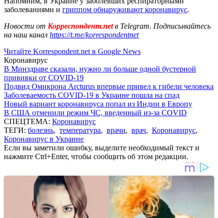
Напомним, в Украине у заболевших респираторными
заболеваниями и
гриппом обнаруживают коронавирус
.
Новости от
Корреспондент.net
в Telegram. Подписывайтесь
на наш канал
https://t.me/korrespondentnet
Читайте Korrespondent.net в Google News
Коронавирус
В Минздраве сказали, нужно ли больше одной бустерной
прививки от COVID-19
Подвид Омикрона Arcturus впервые привел к гибели человека
Заболеваемость COVID-19 в Украине пошла на спад
Новый вариант коронавируса попал из Индии в Европу
В США отменили режим ЧС, введенный из-за COVID
СПЕЦТЕМА:
Коронавирус
ТЕГИ:
болезнь
,
температура
,
врачи
,
врач
,
Коронавирус
,
Коронавирус в Украине
Если вы заметили ошибку, выделите необходимый текст и
нажмите Ctrl+Enter, чтобы сообщить об этом редакции.