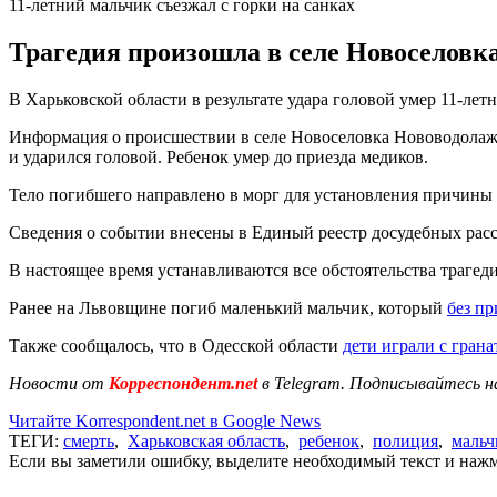
11-летний мальчик съезжал с горки на санках
Трагедия произошла в селе Новоселовка
В Харьковской области в результате удара головой умер 11-лет
Информация о происшествии в селе Новоселовка Нововодолажск
и ударился головой. Ребенок умер до приезда медиков.
Тело погибшего направлено в морг для установления причины 
Сведения о событии внесены в Единый реестр досудебных расс
В настоящее время устанавливаются все обстоятельства трагед
Ранее на Львовщине погиб маленький мальчик, который
без пр
Также сообщалось, что в Одесской области
дети играли с грана
Новости от
Корреспондент.net
в Telegram. Подписывайтесь н
Читайте Korrespondent.net в Google News
ТЕГИ:
смерть
,
Харьковская область
,
ребенок
,
полиция
,
мальч
Если вы заметили ошибку, выделите необходимый текст и нажми