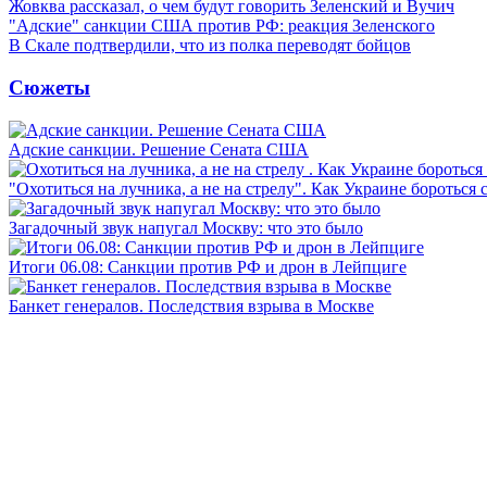
Жовква рассказал, о чем будут говорить Зеленский и Вучич
"Адские" санкции США против РФ: реакция Зеленского
В Скале подтвердили, что из полка переводят бойцов
Сюжеты
Адские санкции. Решение Сената США
"Охотиться на лучника, а не на стрелу". Как Украине бороться 
Загадочный звук напугал Москву: что это было
Итоги 06.08: Санкции против РФ и дрон в Лейпциге
Банкет генералов. Последствия взрыва в Москве