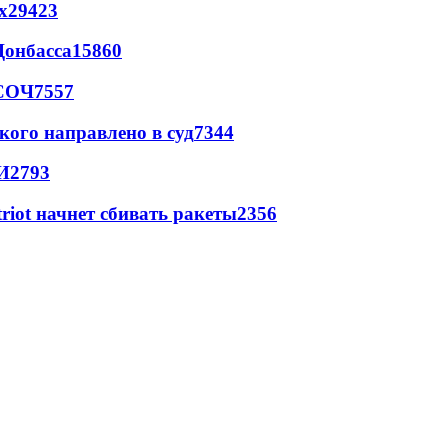
х
29423
Донбасса
15860
 СОЧ
7557
кого направлено в суд
7344
И
2793
triot начнет сбивать ракеты
2356