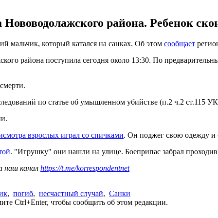
 Нововодолажского района. Ребенок скон
ний мальчик, который катался на санках. Об этом
сообщает
регион
ого района поступила сегодня около 13:30. По предварительным
смерти.
ледований по статье об умышленном убийстве (п.2 ч.2 ст.115 У
ии.
исмотра взрослых играл со спичками
. Он поджег свою одежду и 
той
. "Игрушку" они нашли на улице. Боеприпас забрал проход
а наш канал
https://t.me/korrespondentnet
ик
,
погиб
,
несчастный случай
,
Санки
те Ctrl+Enter, чтобы сообщить об этом редакции.