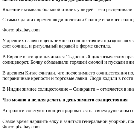
Явление вызывало большой отклик у людей – его расценивали 
С самых давних времен люди почитали Солнце и зимнее солнце
Фото: pixabay.com
У древних славян в день зимнего солнцестояния праздновался
свет солнца, и ритуальный каравай в форме светила.
В Европе в эти дни начинался 12-дневный цикл языческих пра
cолнцеворот. Бочку обмазывали горящей смолой и пускали вни
В древнем Китае считали, что после зимнего солнцестояния по
пограничные крепости и торговые лавки. Люди ходили в гости 
В Индии зимнее солнцестояние – Санкранти – отмечается в инд
Что можно и нельзя делать в день зимнего солнцестояния
Астрологи советуют сконцентрироваться на своем душевном сос
Самое время нарядить елку и заняться генеральной уборкой, по
Фото: pixabay.com