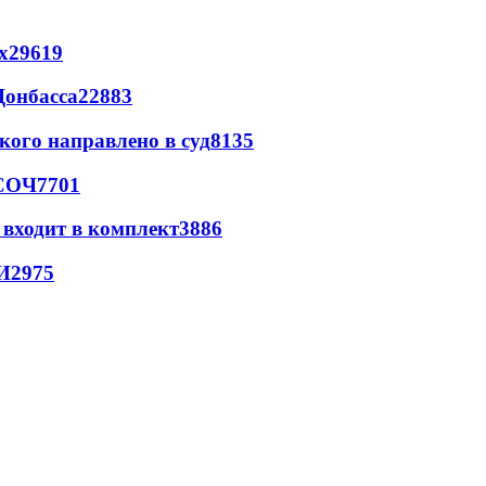
х
29619
Донбасса
22883
кого направлено в суд
8135
 СОЧ
7701
 входит в комплект
3886
И
2975