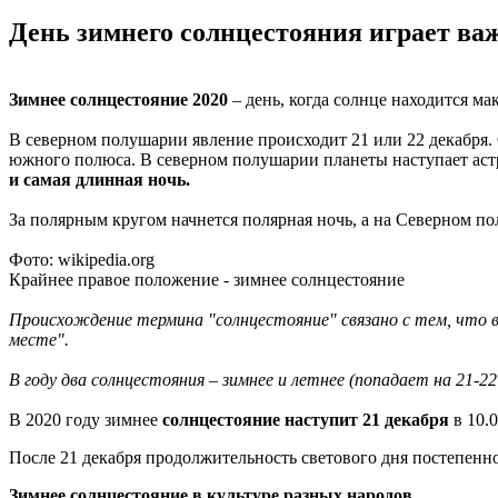
День зимнего солнцестояния играет важ
Зимнее солнцестояние 2020
– день, когда солнце находится м
В северном полушарии явление происходит 21 или 22 декабря. 
южного полюса. В северном полушарии планеты наступает аст
и самая длинная ночь.
За полярным кругом начнется полярная ночь, а на Северном пол
Фото: wikipedia.org
Крайнее правое положение - зимнее солнцестояние
Происхождение термина "солнцестояние" связано с тем, что во
месте".
В году два солнцестояния – зимнее и летнее (попадает на 21-22
В 2020 году зимнее
солнцестояние наступит 21 декабря
в 10.0
После 21 декабря продолжительность светового дня постепенно 
Зимнее солнцестояние в культуре разных народов