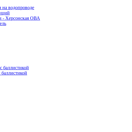
и на водопроводе
анций
и - Херсонская ОВА
ель
с баллистикой