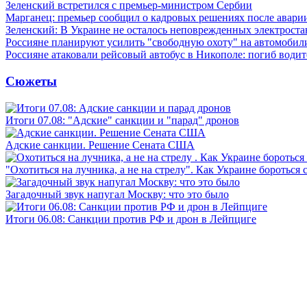
Зеленский встретился с премьер-министром Сербии
Марганец: премьер сообщил о кадровых решениях после авари
Зеленский: В Украине не осталось неповрежденных электрост
Россияне планируют усилить "свободную охоту" на автомобил
Россияне атаковали рейсовый автобус в Никополе: погиб водит
Сюжеты
Итоги 07.08: "Адские" санкции и "парад" дронов
Адские санкции. Решение Сената США
"Охотиться на лучника, а не на стрелу". Как Украине бороться 
Загадочный звук напугал Москву: что это было
Итоги 06.08: Санкции против РФ и дрон в Лейпциге