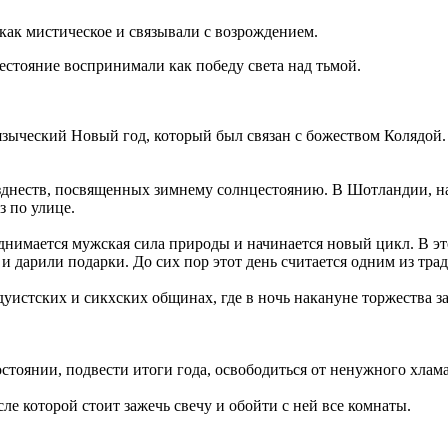
как мистическое и связывали с возрождением.
стояние воспринимали как победу света над тьмой.
 языческий Новый год, который был связан с божеством Колядой
зднеств, посвященных зимнему солнцестоянию. В Шотландии, на
з по улице.
днимается мужская сила природы и начинается новый цикл. В эт
и дарили подарки. До сих пор этот день считается одним из тр
уистских и сикхских общинах, где в ночь накануне торжества з
тоянии, подвести итоги года, освободиться от ненужного хлама
сле которой стоит зажечь свечу и обойти с ней все комнаты.