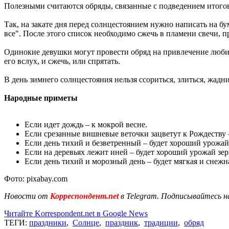
Полезными считаются обряды, связанные с подведением итогов
Так, на закате дня перед солнцестоянием нужно написать на б
все". После этого список необходимо сжечь в пламени свечи, пр
Одинокие девушки могут провести обряд на привлечение любим
его вслух, и сжечь, или спрятать.
В день зимнего солнцестояния нельзя ссориться, злиться, жадн
Народные приметы
Если идет дождь – к мокрой весне.
Если срезанные вишневые веточки зацветут к Рождеству –
Если день тихий и безветренный – будет хороший урожай
Если на деревьях лежит иней – будет хороший урожай зер
Если день тихий и морозный день – будет мягкая и снежн
Фото: pixabay.com
Новости от
Корреспондент.net
в Telegram. Подписывайтесь н
Читайте Korrespondent.net в Google News
ТЕГИ:
праздники
,
Солнце
,
праздник
,
традиции
,
обряд