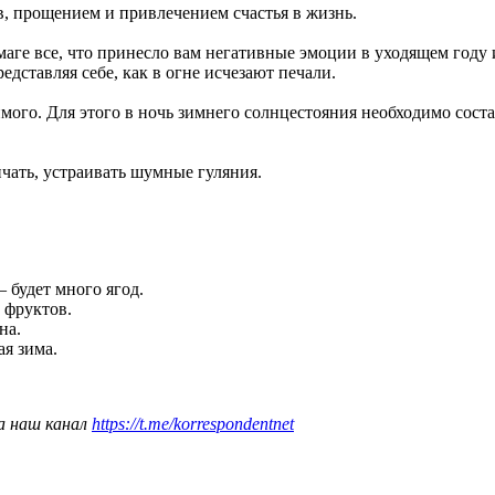
, прощением и привлечением счастья в жизнь.
умаге все, что принесло вам негативные эмоции в уходящем год
едставляя себе, как в огне исчезают печали.
ого. Для этого в ночь зимнего солнцестояния необходимо соста
ичать, устраивать шумные гуляния.
 будет много ягод.
 фруктов.
на.
ая зима.
а наш канал
https://t.me/korrespondentnet