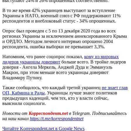
выступают 24% и 26% опрошенных соответственно.
В то же время 42% украинцев выступают за вступление
Украины в НАТО, военный союз с РФ поддерживают 11%
респондентов и внеблоковый статус - 34% опрошенных.
Опрос был проведен с 5 по 13 декабря 2020 года во всех
регионах Украины за исключением аннексированного Крыма
и ОРДЛО. Методом личного интервью опрошено 2004
респондента, ошибка выборки не превышает 3,3%.
Напомним, что ранее соцопрос показал,
кому из мировых
лидеров украинцы доверяют
больше всего. В тройке лидеров
доверия - Ангела Меркель, Анджей Дуда и Эммануэль
Макрон, при этом меньше всего украинцы доверяют
Владимиру Путину.
Также сообщалось, что каждый третий украинец
не знает глав
ОП, Кабмина и Рады
. Украинцы лучше знают политиков
предыдущих каденций, чем тех, кто у власти сейчас,
выяснили социологи.
Новости от
Корреспондент.net
в Telegram. Подписывайтесь
на наш канал
https://t.me/korrespondentnet
Читайте Korrespondent.net в Google News