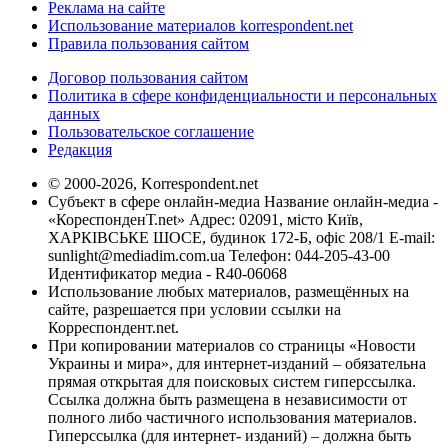
Реклама на сайте
Использование материалов korrespondent.net
Правила пользования сайтом
Договор пользования сайтом
Политика в сфере конфиденциальности и персональных
данных
Пользовательское соглашение
Редакция
© 2000-2026, Korrespondent.net
Субъект в сфере онлайн-медиа Название онлайн-медиа -
«КореспонденТ.net» Адрес: 02091, місто Київ,
ХАРКІВСЬКЕ ШОСЕ, будинок 172-Б, офіс 208/1 E-mail:
sunlight@mediadim.com.ua
Телефон: 044-205-43-00
Идентификатор медиа - R40-06068
Использование любых материалов, размещённых на
сайте, разрешается при условии ссылки на
Корреспондент.net.
При копировании материалов со страницы «Новости
Украины и мира», для интернет-изданий – обязательна
прямая открытая для поисковых систем гиперссылка.
Ссылка должна быть размещена в независимости от
полного либо частичного использования материалов.
Гиперссылка (для интернет- изданий) – должна быть