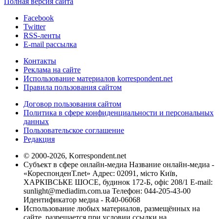
Полная версия сайта
Facebook
Twitter
RSS-ленты
E-mail рассылка
Контакты
Реклама на сайте
Использование материалов korrespondent.net
Правила пользования сайтом
Договор пользования сайтом
Политика в сфере конфиденциальности и персональных
данных
Пользовательское соглашение
Редакция
© 2000-2026, Korrespondent.net
Субъект в сфере онлайн-медиа Название онлайн-медиа -
«КореспонденТ.net» Адрес: 02091, місто Київ,
ХАРКІВСЬКЕ ШОСЕ, будинок 172-Б, офіс 208/1 E-mail:
sunlight@mediadim.com.ua
Телефон: 044-205-43-00
Идентификатор медиа - R40-06068
Использование любых материалов, размещённых на
сайте, разрешается при условии ссылки на