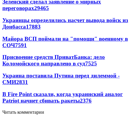
Зеленский сделал заявление о мирных
переговорах
29465
Украинцы определились насчет вывода войск из
Донбасса
17883
Майора ВСП поймали на "помощи" военному в
СОЧ
7591
Присвоение средств ПриватБанка: дело
Коломойского направлено в суд
7525
Украина поставила Путина перед дилеммой -
СМИ
2831
В Fire Point сказали, когда украинский аналог
Patriot начнет сбивать ракеты
2376
Читать комментарии