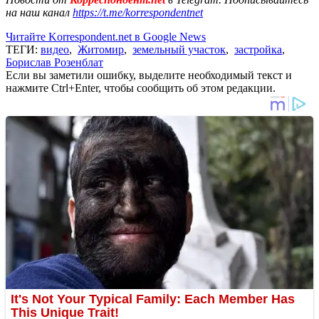
на наш канал
https://t.me/korrespondentnet
Читайте Korrespondent.net в Google News
ТЕГИ:
видео
,
Житомир
,
земельный участок
,
застройка
,
Борислав Розенблат
Если вы заметили ошибку, выделите необходимый текст и
нажмите Ctrl+Enter, чтобы сообщить об этом редакции.