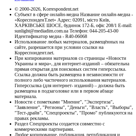
© 2000-2026, Korrespondent.net
Субъект в сфере онлайн-медиа Название онлайн-медиа -
«КореспонденТ.net» Адрес: 02091, місто Київ,
ХАРКІВСЬКЕ ШОСЕ, будинок 172-Б, офіс 208/1 E-mail:
sunlight@mediadim.com.ua
Телефон: 044-205-43-00
Идентификатор медиа - R40-06068
Использование любых материалов, размещённых на
сайте, разрешается при условии ссылки на
Корреспондент.net.
При копировании материалов со страницы «Новости
Украины и мира», для интернет-изданий – обязательна
прямая открытая для поисковых систем гиперссылка.
Ссылка должна быть размещена в независимости от
полного либо частичного использования материалов.
Гиперссылка (для интернет- изданий) – должна быть
размещена в подзаголовке или в первом абзаце
материала.
Новости с пометками "Мнение", "Экспертиза",
"Заявление", "Регионы", "Деньги", "Власть", "Выборы",
"Тест-драйв", "Спецпроекты", "Промо" публикуются на
правах рекламы.
Раздел Спецпроекты создается совместно с
коммерческими партнерами.
Любое копирование, публикация, републикация и