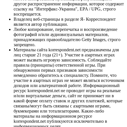
другое распространение информации, которое содержит
ссылку на "Интерфакс-Украина", EPA / UPG, строго
воспрещается.
Владелец веб-страницы в разделе Я- Корреспондент
является автор публикации.
Любое копирование, перепечатка и воспроизведение
фотографий и/или аудиовизуальных материалов,
принадлежащих правообладателю Getty Images, строго
запрещено.
Материалы сайта korrespondent.net предназначены для
лиц старше 21 года (21+). Участие в азартных играх
может вызвать игровую зависимость. Соблюдайте
правила (принципы) ответственной игры. При
обнаружении первых признаков зависимости
немедленно обратитесь к специалисту. Помните, что
участие в азартных играх не может являться источником
доходов или альтернативой работе. Информационный
ресурс korrespondent.net не проводит игры на реальные
и/или виртуальные деньги, сайт не принимает ни в
какой форме оплату ставок и других платежей, которые
связаны/могут быть связаны с азартными играми,
букмекерами или тотализаторами. Какие-либо
материалы на информационном ресурсе
korrespondent.net публикуются исключительно в
информационных целях.