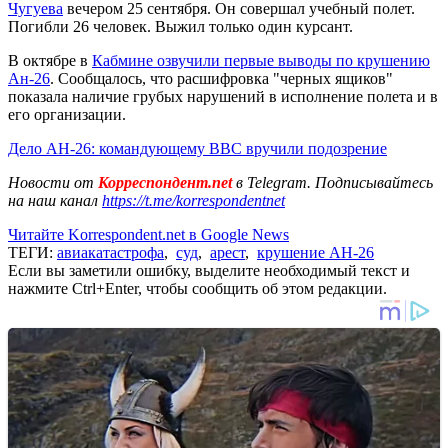
Чугуева
вечером 25 сентября. Он совершал учебный полет.
Погибли 26 человек. Выжил только один курсант.
В октябре в
Кабмине озвучили первые выводы по крушению
Ан-26
. Сообщалось, что расшифровка "черных ящиков"
показала наличие грубых нарушений в исполнение полета и в
его организации.
Дело АН-26: командующему ВВС вручили подозрение
Новости от
Корреспондент.net
в Telegram. Подписывайтесь
на наш канал
https://t.me/korrespondentnet
Читайте Korrespondent.net в Google News
ТЕГИ:
авиакатастрофа
,
суд
,
арест
,
крушение АН-26
Если вы заметили ошибку, выделите необходимый текст и
нажмите Ctrl+Enter, чтобы сообщить об этом редакции.