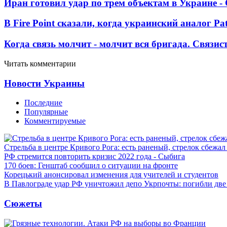
Иран готовил удар по трем объектам в Украине 
В Fire Point сказали, когда украинский аналог Pa
Когда связь молчит - молчит вся бригада. Связи
Читать комментарии
Новости Украины
Последние
Популярные
Комментируемые
Стрельба в центре Кривого Рога: есть раненый, стрелок сбежа
РФ стремится повторить кризис 2022 года - Сыбига
170 боев: Генштаб сообщил о ситуации на фронте
Корецький анонсировал изменения для учителей и студентов
В Павлограде удар РФ уничтожил депо Укрпочты: погибли дв
Сюжеты