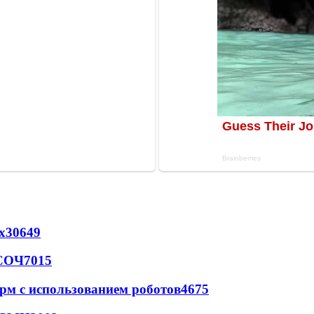
х
30649
 СОЧ
7015
рм с использованием роботов
4675