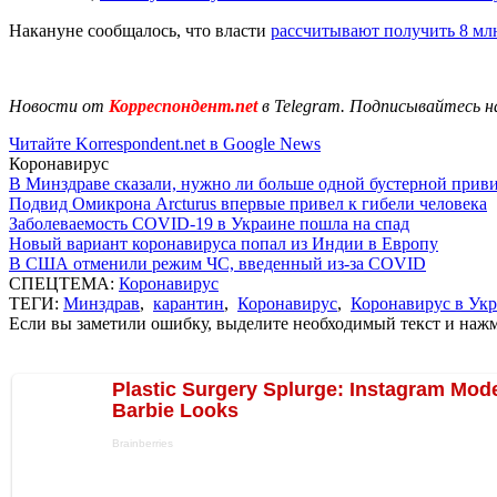
Накануне сообщалось, что власти
рассчитывают получить 8 м
Новости от
Корреспондент.net
в Telegram. Подписывайтесь н
Читайте Korrespondent.net в Google News
Коронавирус
В Минздраве сказали, нужно ли больше одной бустерной прив
Подвид Омикрона Arcturus впервые привел к гибели человека
Заболеваемость COVID-19 в Украине пошла на спад
Новый вариант коронавируса попал из Индии в Европу
В США отменили режим ЧС, введенный из-за COVID
СПЕЦТЕМА:
Коронавирус
ТЕГИ:
Минздрав
,
карантин
,
Коронавирус
,
Коронавирус в Ук
Если вы заметили ошибку, выделите необходимый текст и нажми