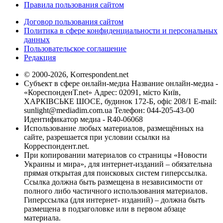
Правила пользования сайтом
Договор пользования сайтом
Политика в сфере конфиденциальности и персональных
данных
Пользовательское соглашение
Редакция
© 2000-2026, Korrespondent.net
Субъект в сфере онлайн-медиа Название онлайн-медиа -
«КореспонденТ.net» Адрес: 02091, місто Київ,
ХАРКІВСЬКЕ ШОСЕ, будинок 172-Б, офіс 208/1 E-mail:
sunlight@mediadim.com.ua
Телефон: 044-205-43-00
Идентификатор медиа - R40-06068
Использование любых материалов, размещённых на
сайте, разрешается при условии ссылки на
Корреспондент.net.
При копировании материалов со страницы «Новости
Украины и мира», для интернет-изданий – обязательна
прямая открытая для поисковых систем гиперссылка.
Ссылка должна быть размещена в независимости от
полного либо частичного использования материалов.
Гиперссылка (для интернет- изданий) – должна быть
размещена в подзаголовке или в первом абзаце
материала.