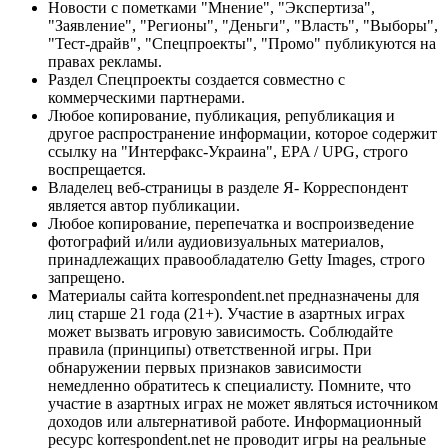
Новости с пометками "Мнение", "Экспертиза",
"Заявление", "Регионы", "Деньги", "Власть", "Выборы",
"Тест-драйв", "Спецпроекты", "Промо" публикуются на
правах рекламы.
Раздел Спецпроекты создается совместно с
коммерческими партнерами.
Любое копирование, публикация, републикация и
другое распространение информации, которое содержит
ссылку на "Интерфакс-Украина", EPA / UPG, строго
воспрещается.
Владелец веб-страницы в разделе Я- Корреспондент
является автор публикации.
Любое копирование, перепечатка и воспроизведение
фотографий и/или аудиовизуальных материалов,
принадлежащих правообладателю Getty Images, строго
запрещено.
Материалы сайта korrespondent.net предназначены для
лиц старше 21 года (21+). Участие в азартных играх
может вызвать игровую зависимость. Соблюдайте
правила (принципы) ответственной игры. При
обнаружении первых признаков зависимости
немедленно обратитесь к специалисту. Помните, что
участие в азартных играх не может являться источником
доходов или альтернативой работе. Информационный
ресурс korrespondent.net не проводит игры на реальные