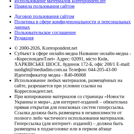
Использование материалов korrespondent.net
Правила пользования сайтом
Договор пользования сайтом
Политика в сфере конфиденциальности и персональных
данных
Пользовательское соглашение
Редакция
© 2000-2026, Korrespondent.net
Субъект в сфере онлайн-медиа Название онлайн-медиа -
«КореспонденТ.net» Адрес: 02091, місто Київ,
ХАРКІВСЬКЕ ШОСЕ, будинок 172-Б, офіс 208/1 E-mail:
sunlight@mediadim.com.ua
Телефон: 044-205-43-00
Идентификатор медиа - R40-06068
Использование любых материалов, размещённых на
сайте, разрешается при условии ссылки на
Корреспондент.net.
При копировании материалов со страницы «Новости
Украины и мира», для интернет-изданий – обязательна
прямая открытая для поисковых систем гиперссылка.
Ссылка должна быть размещена в независимости от
полного либо частичного использования материалов.
Гиперссылка (для интернет- изданий) – должна быть
размещена в подзаголовке или в первом абзаце