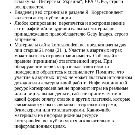
ссылку на "Интерфакс-Украина", EPA / UPG, строго
воспрещается.
Владелец веб-страницы в разделе Я- Корреспондент
является автор публикации.
Любое копирование, перепечатка и воспроизведение
фотографий и/или аудиовизуальных материалов,
принадлежащих правообладателю Getty Images, строго
запрещено.
Материалы сайта korrespondent.net предназначены для
лиц старше 21 года (21+). Участие в азартных играх
может вызвать игровую зависимость. Соблюдайте
правила (принципы) ответственной игры. При
обнаружении первых признаков зависимости
немедленно обратитесь к специалисту. Помните, что
участие в азартных играх не может являться источником
доходов или альтернативой работе. Информационный
ресурс korrespondent.net не проводит игры на реальные
и/или виртуальные деньги, сайт не принимает ни в
какой форме оплату ставок и других платежей, которые
связаны/могут быть связаны с азартными играми,
букмекерами или тотализаторами. Какие-либо
материалы на информационном ресурсе
korrespondent.net публикуются исключительно в
информационных целях.