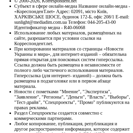
© 2000-2026, Korrespondent.net
Субъект в сфере онлайн-медиа Название онлайн-медиа -
«КореспонденТ.net» Адрес: 02091, місто Київ,
ХАРКІВСЬКЕ ШОСЕ, будинок 172-Б, офіс 208/1 E-mail:
sunlight@mediadim.com.ua
Телефон: 044-205-43-00
Идентификатор медиа - R40-06068
Использование любых материалов, размещённых на
сайте, разрешается при условии ссылки на
Корреспондент.net.
При копировании материалов со страницы «Новости
Украины и мира», для интернет-изданий – обязательна
прямая открытая для поисковых систем гиперссылка.
Ссылка должна быть размещена в независимости от
полного либо частичного использования материалов.
Гиперссылка (для интернет- изданий) – должна быть
размещена в подзаголовке или в первом абзаце
материала.
Новости с пометками "Мнение", "Экспертиза",
"Заявление", "Регионы", "Деньги", "Власть", "Выборы",
"Тест-драйв", "Спецпроекты", "Промо" публикуются на
правах рекламы.
Раздел Спецпроекты создается совместно с
коммерческими партнерами.
Любое копирование, публикация, републикация и
другое распространение информации, которое содержит