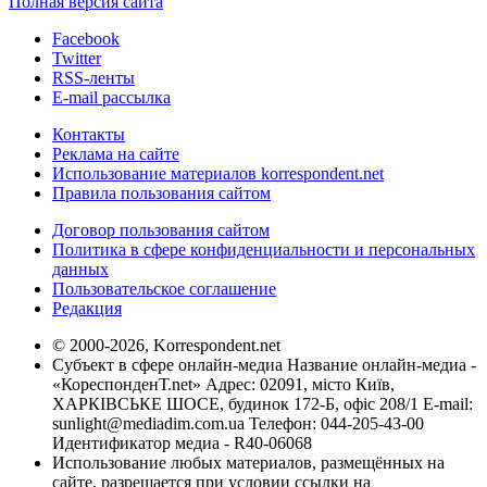
Полная версия сайта
Facebook
Twitter
RSS-ленты
E-mail рассылка
Контакты
Реклама на сайте
Использование материалов korrespondent.net
Правила пользования сайтом
Договор пользования сайтом
Политика в сфере конфиденциальности и персональных
данных
Пользовательское соглашение
Редакция
© 2000-2026, Korrespondent.net
Субъект в сфере онлайн-медиа Название онлайн-медиа -
«КореспонденТ.net» Адрес: 02091, місто Київ,
ХАРКІВСЬКЕ ШОСЕ, будинок 172-Б, офіс 208/1 E-mail:
sunlight@mediadim.com.ua
Телефон: 044-205-43-00
Идентификатор медиа - R40-06068
Использование любых материалов, размещённых на
сайте, разрешается при условии ссылки на