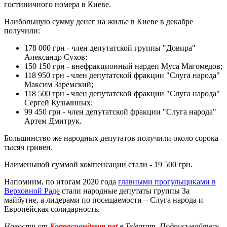
гостиничного номера в Киеве.
Наибольшую сумму денег на жилье в Киеве в декабре
получили:
178 000 грн - член депутатской группы "Довира"
Александр Сухов;
150 150 грн - внефракционный нардеп Муса Магомедов;
118 950 грн - член депутатской фракции "Слуга народа"
Максим Заремский;
118 500 грн - член депутатской фракции "Слуга народа"
Сергей Кузьминых;
99 450 грн - член депутатской фракции "Слуга народа"
Артем Дмитрук.
Большинство же народных депутатов получили около сорока
тысяч гривен.
Наименьшой суммой компенсации стали - 19 500 грн.
Напомним, по итогам 2020 года
главными прогульщиками в
Верховной Раде
стали народные депутаты группы За
майбутне, а лидерами по посещаемости – Слуга народа и
Европейская солидарность.
Новости от
Корреспондент.net
в Telegram. Подписывайтесь