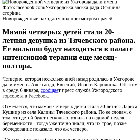
Фото: facebook.com/Ужгородська-міська-рада-Офіційна-
сторінка
Новорожденные находятся под присмотром врачей
Мамой четверых детей стала 20-
летняя девушка из Тячевского района.
Ее малыши будут находиться в палате
интенсивной терапии еще месяц-
полтора.
Четверне, которая несколько дней назад родилась в Ужгороде,
дали имена - Александр, Евгений, Иван и Каролинка. Об этом
в среду, 6 января,
сообщае
т пресс-служба Ужгородского
горсовета в Facebook.
Отмечается, что мамой четверых детей стала 20-летняя Лариса
Кушнир из села Калины Тячевского района. По ее словам, о
том, что детей будет несколько, узнала на седьмой неделе
беременности - тогда уже точно знали, что их трое, позже
обследование показало, что аж четверо.
"Сказала, что сразу были шокированы такой новостью,