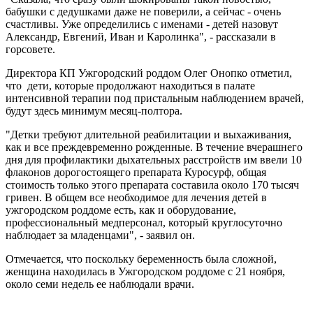
бабушки с дедушками даже не поверили, а сейчас - очень
счастливы. Уже определились с именами - детей назовут
Александр, Евгений, Иван и Каролинка", - рассказали в
горсовете.
Директора КП Ужгородский роддом Олег Онопко отметил,
что дети, которые продолжают находиться в палате
интенсивной терапии под пристальным наблюдением врачей,
будут здесь минимум месяц-полтора.
"Детки требуют длительной реабилитации и выхаживания,
как и все преждевременно рожденные. В течение вчерашнего
дня для профилактики дыхательных расстройств им ввели 10
флаконов дорогостоящего препарата Куросурф, общая
стоимость только этого препарата составила около 170 тысяч
гривен. В общем все необходимое для лечения детей в
ужгородском роддоме есть, как и оборудование,
профессиональный медперсонал, который круглосуточно
наблюдает за младенцами", - заявил он.
Отмечается, что поскольку беременность была сложной,
женщина находилась в Ужгородском роддоме с 21 ноября,
около семи недель ее наблюдали врачи.