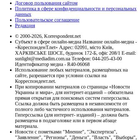
Договор пользования сайтом
Политика в сфере конфиденциальности и персональных
данных
Пользовательское соглашение
Редакция
© 2000-2026, Korrespondent.net
Субъект в сфере онлайн-медиа Название онлайн-медиа -
«КореспонденТ.net» Адрес: 02091, місто Київ,
ХАРКІВСЬКЕ ШОСЕ, будинок 172-Б, офіс 208/1 E-mail:
sunlight@mediadim.com.ua
Телефон: 044-205-43-00
Идентификатор медиа - R40-06068
Использование любых материалов, размещённых на
сайте, разрешается при условии ссылки на
Корреспондент.net.
При копировании материалов со страницы «Новости
Украины и мира», для интернет-изданий – обязательна
прямая открытая для поисковых систем гиперссылка.
Ссылка должна быть размещена в независимости от
полного либо частичного использования материалов.
Гиперссылка (для интернет- изданий) – должна быть
размещена в подзаголовке или в первом абзаце
материала.
Новости с пометками "Мнение", "Экспертиза",
"Заявление", "Регионы", "Деньги", "Власть", "Выборы",