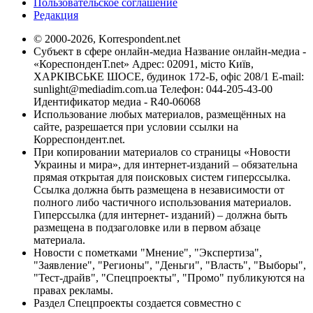
Пользовательское соглашение
Редакция
© 2000-2026, Korrespondent.net
Субъект в сфере онлайн-медиа Название онлайн-медиа -
«КореспонденТ.net» Адрес: 02091, місто Київ,
ХАРКІВСЬКЕ ШОСЕ, будинок 172-Б, офіс 208/1 E-mail:
sunlight@mediadim.com.ua
Телефон: 044-205-43-00
Идентификатор медиа - R40-06068
Использование любых материалов, размещённых на
сайте, разрешается при условии ссылки на
Корреспондент.net.
При копировании материалов со страницы «Новости
Украины и мира», для интернет-изданий – обязательна
прямая открытая для поисковых систем гиперссылка.
Ссылка должна быть размещена в независимости от
полного либо частичного использования материалов.
Гиперссылка (для интернет- изданий) – должна быть
размещена в подзаголовке или в первом абзаце
материала.
Новости с пометками "Мнение", "Экспертиза",
"Заявление", "Регионы", "Деньги", "Власть", "Выборы",
"Тест-драйв", "Спецпроекты", "Промо" публикуются на
правах рекламы.
Раздел Спецпроекты создается совместно с