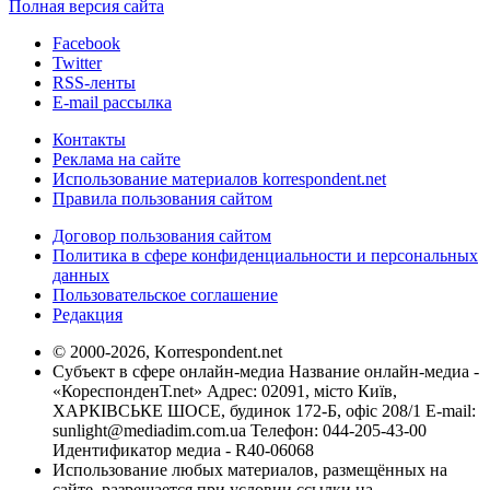
Полная версия сайта
Facebook
Twitter
RSS-ленты
E-mail рассылка
Контакты
Реклама на сайте
Использование материалов korrespondent.net
Правила пользования сайтом
Договор пользования сайтом
Политика в сфере конфиденциальности и персональных
данных
Пользовательское соглашение
Редакция
© 2000-2026, Korrespondent.net
Субъект в сфере онлайн-медиа Название онлайн-медиа -
«КореспонденТ.net» Адрес: 02091, місто Київ,
ХАРКІВСЬКЕ ШОСЕ, будинок 172-Б, офіс 208/1 E-mail:
sunlight@mediadim.com.ua
Телефон: 044-205-43-00
Идентификатор медиа - R40-06068
Использование любых материалов, размещённых на
сайте, разрешается при условии ссылки на