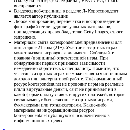
ссылку на "Интерфакс-Украина", EPA / UPG, строго
воспрещается.
Владелец веб-страницы в разделе Я- Корреспондент
является автор публикации.
Любое копирование, перепечатка и воспроизведение
фотографий и/или аудиовизуальных материалов,
принадлежащих правообладателю Getty Images, строго
запрещено.
Материалы сайта korrespondent.net предназначены для
лиц старше 21 года (21+). Участие в азартных играх
может вызвать игровую зависимость. Соблюдайте
правила (принципы) ответственной игры. При
обнаружении первых признаков зависимости
немедленно обратитесь к специалисту. Помните, что
участие в азартных играх не может являться источником
доходов или альтернативой работе. Информационный
ресурс korrespondent.net не проводит игры на реальные
и/или виртуальные деньги, сайт не принимает ни в
какой форме оплату ставок и других платежей, которые
связаны/могут быть связаны с азартными играми,
букмекерами или тотализаторами. Какие-либо
материалы на информационном ресурсе
korrespondent.net публикуются исключительно в
информационных целях.