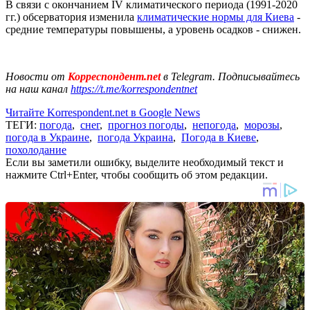
В связи с окончанием IV климатического периода (1991-2020
гг.) обсерватория изменила
климатические нормы для Киева
-
средние температуры повышены, а уровень осадков - снижен.
Новости от
Корреспондент.net
в Telegram. Подписывайтесь
на наш канал
https://t.me/korrespondentnet
Читайте Korrespondent.net в Google News
ТЕГИ:
погода
,
снег
,
прогноз погоды
,
непогода
,
морозы
,
погода в Украине
,
погода Украина
,
Погода в Киеве
,
похолодание
Если вы заметили ошибку, выделите необходимый текст и
нажмите Ctrl+Enter, чтобы сообщить об этом редакции.