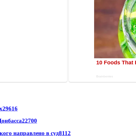
х
29616
Донбасса
22700
кого направлено в суд
8112