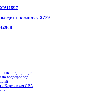
 СОЧ
7697
 входит в комплект
3779
И
2968
и на водопроводе
анций
и - Херсонская ОВА
ель