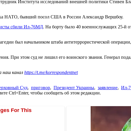
сотрудник Института исследований внешней политики Стивен Б
ека НАТО, бывший посол США в России Александр Вершбоу.
тисты сбили Ил-76МД
. На борту было 40 военнослужащих 25-й 
трагедии был начальником штаба антитеррористической операци
ния. При этом суд не лишил его воинского звания. Генерал под
а наш канал
https://t.me/korrespondentnet
ерховный Суд
,
приговор
,
Президент Украины
,
заявление
,
Ил-7
те Ctrl+Enter, чтобы сообщить об этом редакции.