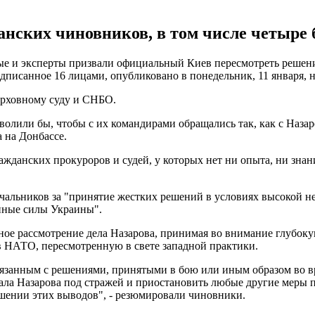
анских чиновников, в том числе четыр
 и эксперты призвали официальный Киев пересмотреть решение 
одписанное 16 лицами, опубликовано в понедельник, 11 января, на 
Верховному суду и СНБО.
волили бы, чтобы с их командирами обращались так, как с Наза
 на Донбассе.
жданских прокуроров и судей, у которых нет ни опыта, ни знан
ачальников за "принятие жестких решений в условиях высокой не
енные силы Украины".
ное рассмотрение дела Назарова, принимая во внимание глубок
в НАТО, пересмотренную в свете западной практики.
язанным с решениями, принятыми в бою или иным образом во вр
а Назарова под стражей и приостановить любые другие меры пр
ошении этих выводов", - резюмировали чиновники.