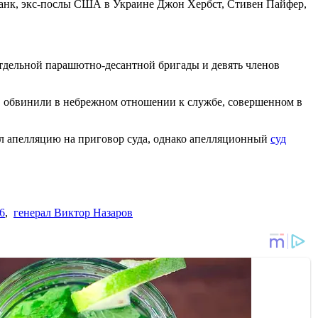
ланк, экс-послы США в Украине Джон Хербст, Стивен Пайфер,
отдельной парашютно-десантной бригады и девять членов
и, обвинили в небрежном отношении к службе, совершенном в
ал апелляцию на приговор суда, однако апелляционный
суд
6
,
генерал Виктор Назаров