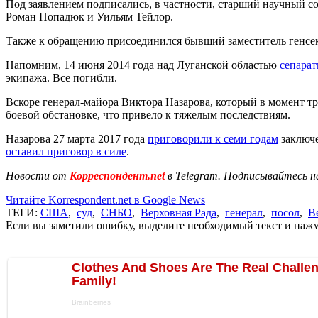
Под заявлением подписались, в частности, старший научный 
Роман Попадюк и Уильям Тейлор.
Также к обращению присоединился бывший заместитель генс
Напомним, 14 июня 2014 года над Луганской областью
сепара
экипажа. Все погибли.
Вскоре генерал-майора Виктора Назарова, который в момент 
боевой обстановке, что привело к тяжелым последствиям.
Назарова 27 марта 2017 года
приговорили к семи годам
заключе
оставил приговор в силе
.
Новости от
Корреспондент.net
в Telegram. Подписывайтесь н
Читайте Korrespondent.net в Google News
ТЕГИ:
США
,
суд
,
СНБО
,
Верховная Рада
,
генерал
,
посол
,
В
Если вы заметили ошибку, выделите необходимый текст и нажми