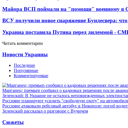
Майора ВСП поймали на "помощи" военному в
ВСУ получили новое снаряжение Бундесвера: что
Украина поставила Путина перед дилеммой - СМ
Читать комментарии
Новости Украины
Последние
Популярные
Комментируемые
Марганец: премьер сообщил о кадровых решениях после авари
Зеленский: В Украине не осталось неповрежденных электрост
Россияне планируют усилить "свободную охоту" на автомобил
Россияне атаковали рейсовый автобус в Никополе: погиб водит
Зеленский рассказал о разговоре с Вучичем
Сюжеты