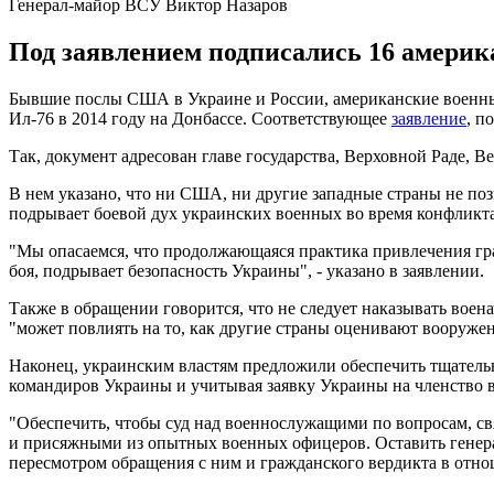
Генерал-майор ВСУ Виктор Назаров
Под заявлением подписались 16 америк
Бывшие послы США в Украине и России, американские военные
Ил-76 в 2014 году на Донбассе. Соответствующее
заявление
, п
Так, документ адресован главе государства, Верховной Раде, 
В нем указано, что ни США, ни другие западные страны не поз
подрывает боевой дух украинских военных во время конфликта
"Мы опасаемся, что продолжающаяся практика привлечения гра
боя, подрывает безопасность Украины", - указано в заявлении.
Также в обращении говорится, что не следует наказывать воен
"может повлиять на то, как другие страны оценивают вооруж
Наконец, украинским властям предложили обеспечить тщатель
командиров Украины и учитывая заявку Украины на членство 
"Обеспечить, чтобы суд над военнослужащими по вопросам, св
и присяжными из опытных военных офицеров. Оставить генерал
пересмотром обращения с ним и гражданского вердикта в отн