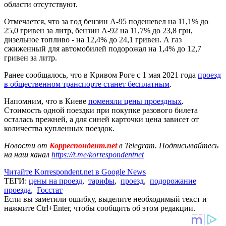
области отсутствуют.
Отмечается, что за год бензин А-95 подешевел на 11,1% до
25,0 гривен за литр, бензин А-92 на 11,7% до 23,8 грн,
дизельное топливо - на 12,4% до 24,1 гривен. А газ
сжиженный для автомобилей подорожал на 1,4% до 12,7
гривен за литр.
Ранее сообщалось, что в Кривом Роге с 1 мая 2021 года
проезд
в общественном транспорте станет бесплатным
.
Напомним, что в Киеве
поменяли цены проездных
.
Стоимость одной поездки при покупке разового билета
осталась прежней, а для синей карточки цена зависет от
количества купленных поездок.
Новости от
Корреспондент.net
в Telegram. Подписывайтесь
на наш канал
https://t.me/korrespondentnet
Читайте Korrespondent.net в Google News
ТЕГИ:
цены на проезд
,
тарифы
,
проезд
,
подорожание
проезда
,
Госстат
Если вы заметили ошибку, выделите необходимый текст и
нажмите Ctrl+Enter, чтобы сообщить об этом редакции.