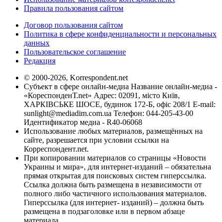
Правила пользования сайтом
Договор пользования сайтом
Политика в сфере конфиденциальности и персональных
данных
Пользовательское соглашение
Редакция
© 2000-2026, Korrespondent.net
Субъект в сфере онлайн-медиа Название онлайн-медиа -
«КореспонденТ.net» Адрес: 02091, місто Київ,
ХАРКІВСЬКЕ ШОСЕ, будинок 172-Б, офіс 208/1 E-mail:
sunlight@mediadim.com.ua
Телефон: 044-205-43-00
Идентификатор медиа - R40-06068
Использование любых материалов, размещённых на
сайте, разрешается при условии ссылки на
Корреспондент.net.
При копировании материалов со страницы «Новости
Украины и мира», для интернет-изданий – обязательна
прямая открытая для поисковых систем гиперссылка.
Ссылка должна быть размещена в независимости от
полного либо частичного использования материалов.
Гиперссылка (для интернет- изданий) – должна быть
размещена в подзаголовке или в первом абзаце
материала.