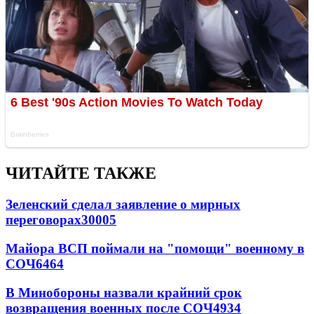
ЧИТАЙТЕ ТАКЖЕ
Зеленский сделал заявление о мирных
переговорах
30005
Майора ВСП поймали на "помощи" военному в
СОЧ
6464
В Минобороны назвали крайний срок
возвращения военных после СОЧ
4934