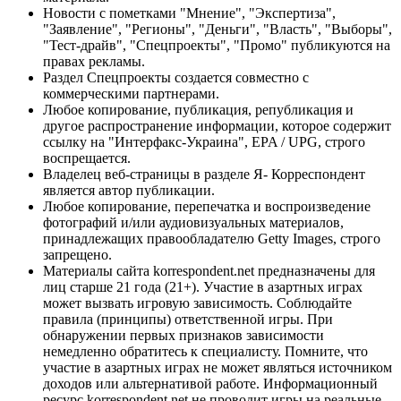
Новости с пометками "Мнение", "Экспертиза",
"Заявление", "Регионы", "Деньги", "Власть", "Выборы",
"Тест-драйв", "Спецпроекты", "Промо" публикуются на
правах рекламы.
Раздел Спецпроекты создается совместно с
коммерческими партнерами.
Любое копирование, публикация, републикация и
другое распространение информации, которое содержит
ссылку на "Интерфакс-Украина", EPA / UPG, строго
воспрещается.
Владелец веб-страницы в разделе Я- Корреспондент
является автор публикации.
Любое копирование, перепечатка и воспроизведение
фотографий и/или аудиовизуальных материалов,
принадлежащих правообладателю Getty Images, строго
запрещено.
Материалы сайта korrespondent.net предназначены для
лиц старше 21 года (21+). Участие в азартных играх
может вызвать игровую зависимость. Соблюдайте
правила (принципы) ответственной игры. При
обнаружении первых признаков зависимости
немедленно обратитесь к специалисту. Помните, что
участие в азартных играх не может являться источником
доходов или альтернативой работе. Информационный
ресурс korrespondent.net не проводит игры на реальные