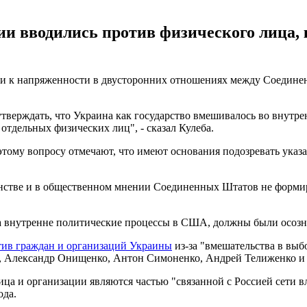
и вводились против физического лица, к
 к напряженности в двусторонних отношениях между Соединенн
тверждать, что Украина как государство вмешивалось во внутрен
отдельных физических лиц", - сказал Кулеба.
тому вопросу отмечают, что имеют основания подозревать указа
нстве и в общественном мнении Соединенных Штатов не формир
на внутренне политические процессы в США, должны были осозн
ив граждан и организаций Украины
из-за "вмешательства в выб
, Александр Онищенко, Антон Симоненко, Андрей Телиженко и 
 и организации являются частью "связанной с Россией сети в
ода.