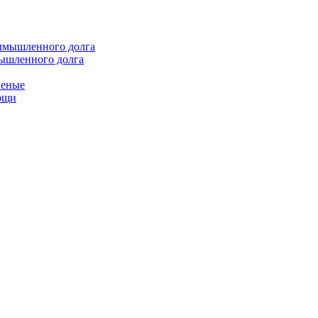
мышленного долга
неные
мощи