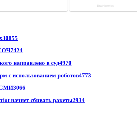
х
30855
 СОЧ
7424
кого направлено в суд
4970
рм с использованием роботов
4773
- СМИ
3066
triot начнет сбивать ракеты
2934