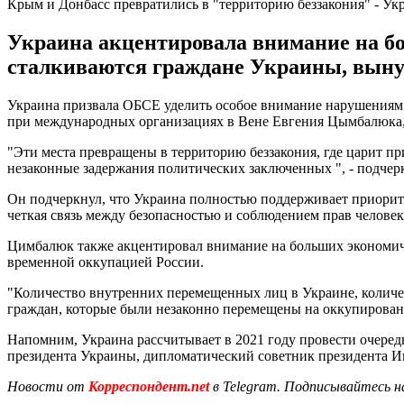
Крым и Донбасс превратились в "территорию беззакония" - У
Украина акцентировала внимание на бо
сталкиваются граждане Украины, выну
Украина призвала ОБСЕ уделить особое внимание нарушениям 
при международных организациях в Вене Евгения Цымбалюка, п
"Эти места превращены в территорию беззакония, где царит пр
незаконные задержания политических заключенных ", - подче
Он подчеркнул, что Украина полностью поддерживает приорите
четкая связь между безопасностью и соблюдением прав человек
Цимбалюк также акцентировал внимание на больших экономиче
временной оккупацией России.
"Количество внутренних перемещенных лиц в Украине, количес
граждан, которые были незаконно перемещены на оккупированн
Напомним, Украина рассчитывает в 2021 году провести очере
президента Украины, дипломатический советник президента И
Новости от
Корреспондент.net
в Telegram. Подписывайтесь н