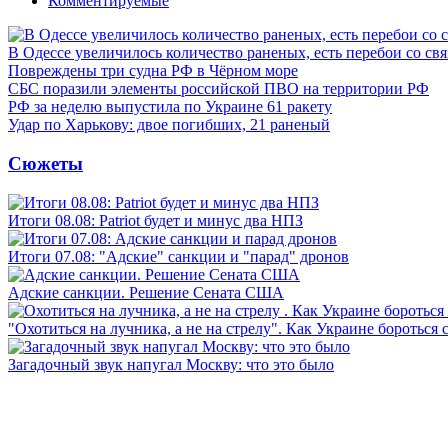
Комментируемые
В Одессе увеличилось количество раненых, есть перебои со св
Повреждены три судна РФ в Чёрном море
СБС поразили элементы российской ПВО на территории РФ
РФ за неделю выпустила по Украине 61 ракету
Удар по Харькову: двое погибших, 21 раненый
Сюжеты
Итоги 08.08: Patriot будет и минус два НПЗ
Итоги 07.08: "Адские" санкции и "парад" дронов
Адские санкции. Решение Сената США
"Охотиться на лучника, а не на стрелу". Как Украине бороться 
Загадочный звук напугал Москву: что это было