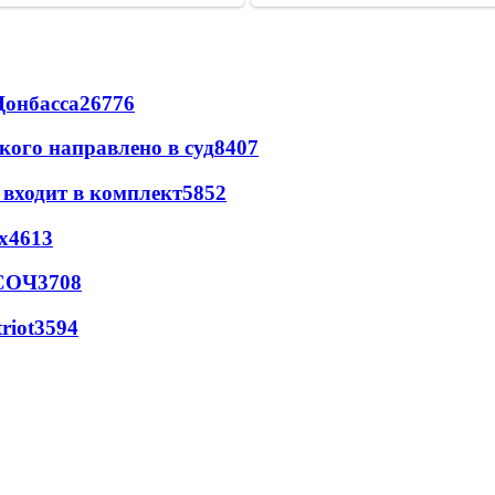
Донбасса
26776
кого направлено в суд
8407
 входит в комплект
5852
х
4613
 СОЧ
3708
riot
3594