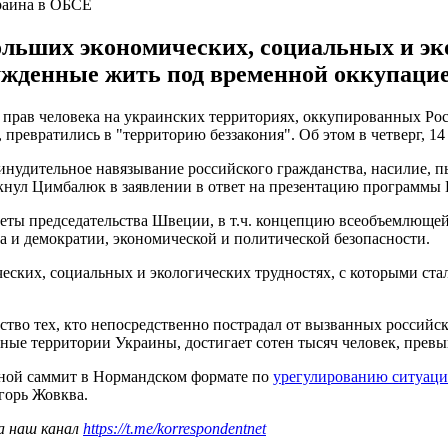
краина в ОБСЕ
льших экономических, социальных и эк
жденные жить под временной оккупацие
прав человека на украинских территориях, оккупированных Рос
ревратились в "территорию беззакония". Об этом в четверг, 14
инудительное навязывание российского гражданства, насилие, п
ркнул Цимбалюк в заявлении в ответ на презентацию программы
ты председательства Швеции, в т.ч. концепцию всеобъемлющей 
а и демократии, экономической и политической безопасности.
ских, социальных и экологических трудностях, с которыми ст
тво тех, кто непосредственно пострадал от вызванных российск
ые территории Украины, достигает сотен тысяч человек, превыш
дной саммит в Нормандском формате по
урегулированию ситуаци
горь Жовква.
а наш канал
https://t.me/korrespondentnet