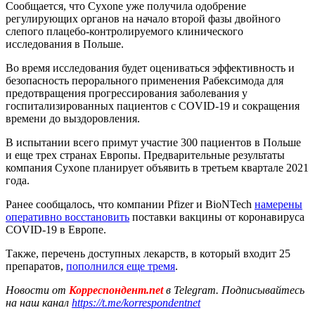
Сообщается, что Cyxone уже получила одобрение
регулирующих органов на начало второй фазы двойного
слепого плацебо-контролируемого клинического
исследования в Польше.
Во время исследования будет оцениваться эффективность и
безопасность перорального применения Рабексимода для
предотвращения прогрессирования заболевания у
госпитализированных пациентов с COVID-19 и сокращения
времени до выздоровления.
В испытании всего примут участие 300 пациентов в Польше
и еще трех странах Европы. Предварительные результаты
компания Cyxone планирует объявить в третьем квартале 2021
года.
Ранее сообщалось, что компании Pfizer и BioNTech
намерены
оперативно восстановить
поставки вакцины от коронавируса
COVID-19 в Европе.
Также, перечень доступных лекарств, в который входит 25
препаратов,
пополнился еще тремя
.
Новости от
Корреспондент.net
в Telegram. Подписывайтесь
на наш канал
https://t.me/korrespondentnet