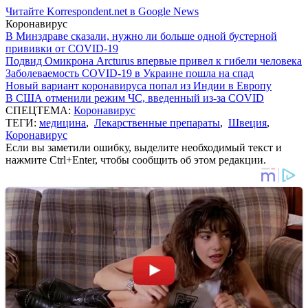
Читайте Korrespondent.net в Google News
Коронавирус
В Минздраве сказали, нужно ли больше одной бустерной
прививки от COVID-19
Подвид Омикрона Arcturus впервые привел к гибели человека
Заболеваемость COVID-19 в Украине пошла на спад
Новый вариант коронавируса попал из Индии в Европу
В США отменили режим ЧС, введенный из-за COVID
СПЕЦТЕМА:
Коронавирус
ТЕГИ:
медицина
,
Лекарственные препараты
,
Швеция
,
Коронавирус
Если вы заметили ошибку, выделите необходимый текст и
нажмите Ctrl+Enter, чтобы сообщить об этом редакции.