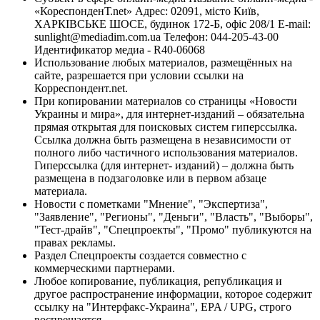
«КореспонденТ.net» Адрес: 02091, місто Київ,
ХАРКІВСЬКЕ ШОСЕ, будинок 172-Б, офіс 208/1 E-mail:
sunlight@mediadim.com.ua
Телефон: 044-205-43-00
Идентификатор медиа - R40-06068
Использование любых материалов, размещённых на
сайте, разрешается при условии ссылки на
Корреспондент.net.
При копировании материалов со страницы «Новости
Украины и мира», для интернет-изданий – обязательна
прямая открытая для поисковых систем гиперссылка.
Ссылка должна быть размещена в независимости от
полного либо частичного использования материалов.
Гиперссылка (для интернет- изданий) – должна быть
размещена в подзаголовке или в первом абзаце
материала.
Новости с пометками "Мнение", "Экспертиза",
"Заявление", "Регионы", "Деньги", "Власть", "Выборы",
"Тест-драйв", "Спецпроекты", "Промо" публикуются на
правах рекламы.
Раздел Спецпроекты создается совместно с
коммерческими партнерами.
Любое копирование, публикация, републикация и
другое распространение информации, которое содержит
ссылку на "Интерфакс-Украина", EPA / UPG, строго
воспрещается.