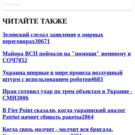
ЧИТАЙТЕ ТАКЖЕ
Зеленский сделал заявление о мирных
переговорах
30671
Майора ВСП поймали на "помощи" военному в
СОЧ
7052
Украина впервые в мире провела воздушный
штурм с использованием роботов
4683
Иран готовил удар по трем объектам в Украине -
СМИ
3006
В Fire Point сказали, когда украинский аналог
Patriot начнет сбивать ракеты
2864
Когда связь молчит - молчит вся бригада.