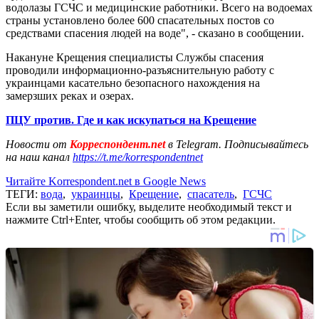
водолазы ГСЧС и медицинские работники. Всего на водоемах
страны установлено более 600 спасательных постов со
средствами спасения людей на воде", - сказано в сообщении.
Накануне Крещения специалисты Службы спасения
проводили информационно-разъяснительную работу с
украинцами касательно безопасного нахождения на
замерзших реках и озерах.
ПЦУ против. Где и как искупаться на Крещение
Новости от
Корреспондент.net
в Telegram. Подписывайтесь
на наш канал
https://t.me/korrespondentnet
Читайте Korrespondent.net в Google News
ТЕГИ:
вода
,
украинцы
,
Крещение
,
спасатель
,
ГСЧС
Если вы заметили ошибку, выделите необходимый текст и
нажмите Ctrl+Enter, чтобы сообщить об этом редакции.