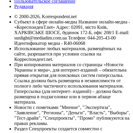
Пользовательское соглашение
Редакция
© 2000-2026, Korrespondent.net
Субъект в сфере онлайн-медиа Название онлайн-медиа -
«КореспонденТ.net» Адрес: 02091, місто Київ,
ХАРКІВСЬКЕ ШОСЕ, будинок 172-Б, офіс 208/1 E-mail:
sunlight@mediadim.com.ua
Телефон: 044-205-43-00
Идентификатор медиа - R40-06068
Использование любых материалов, размещённых на
сайте, разрешается при условии ссылки на
Корреспондент.net.
При копировании материалов со страницы «Новости
Украины и мира», для интернет-изданий – обязательна
прямая открытая для поисковых систем гиперссылка.
Ссылка должна быть размещена в независимости от
полного либо частичного использования материалов.
Гиперссылка (для интернет- изданий) – должна быть
размещена в подзаголовке или в первом абзаце
материала.
Новости с пометками "Мнение", "Экспертиза",
"Заявление", "Регионы", "Деньги", "Власть", "Выборы",
"Тест-драйв", "Спецпроекты", "Промо" публикуются на
правах рекламы.
Раздел Спецпроекты создается совместно с