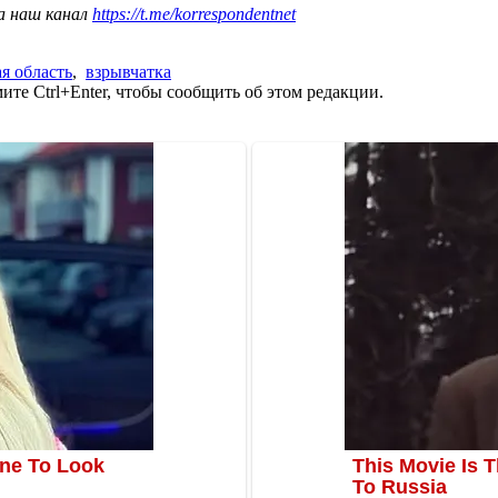
а наш канал
https://t.me/korrespondentnet
я область
,
взрывчатка
те Ctrl+Enter, чтобы сообщить об этом редакции.