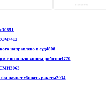
х
30851
 СОЧ
7413
кого направлено в суд
4808
рм с использованием роботов
4770
- СМИ
3063
triot начнет сбивать ракеты
2934