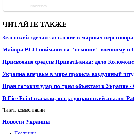
ЧИТАЙТЕ ТАКЖЕ
Зеленский сделал заявление о мирных переговора
Майора ВСП поймали на "помощи" военному в
Присвоение средств ПриватБанка: дело Коломойс
Украина впервые в мире провела воздушный шту
Иран готовил удар по трем объектам в Украине 
В Fire Point сказали, когда украинский аналог Pa
Читать комментарии
Новости Украины
Последние