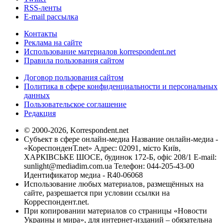
RSS-ленты
E-mail рассылка
Контакты
Реклама на сайте
Использование материалов korrespondent.net
Правила пользования сайтом
Договор пользования сайтом
Политика в сфере конфиденциальности и персональных
данных
Пользовательское соглашение
Редакция
© 2000-2026, Korrespondent.net
Субъект в сфере онлайн-медиа Название онлайн-медиа -
«КореспонденТ.net» Адрес: 02091, місто Київ,
ХАРКІВСЬКЕ ШОСЕ, будинок 172-Б, офіс 208/1 E-mail:
sunlight@mediadim.com.ua
Телефон: 044-205-43-00
Идентификатор медиа - R40-06068
Использование любых материалов, размещённых на
сайте, разрешается при условии ссылки на
Корреспондент.net.
При копировании материалов со страницы «Новости
Украины и мира», для интернет-изданий – обязательна