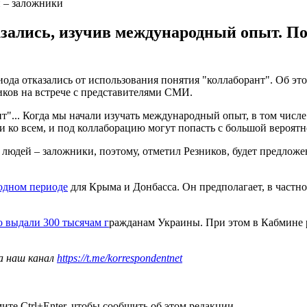
 – заложники
зались, изучив международный опыт. Под
иода отказались от использования понятия "коллаборант". Об эт
ков на встрече с представителями СМИ.
т"... Когда мы начали изучать международный опыт, в том числе
 ко всем, и под коллаборацию могут попасть с большой вероятн
людей – заложники, поэтому, отметил Резников, будет предлож
ходном периоде
для Крыма и Донбасса. Он предполагает, в частно
 выдали 300 тысячам г
ражданам Украины. При этом в Кабмине р
а наш канал
https://t.me/korrespondentnet
те Ctrl+Enter, чтобы сообщить об этом редакции.