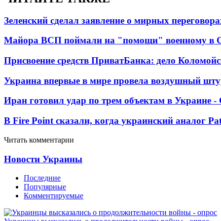
Зеленский сделал заявление о мирных переговора
Майора ВСП поймали на "помощи" военному в
Присвоение средств ПриватБанка: дело Коломойс
Украина впервые в мире провела воздушный шту
Иран готовил удар по трем объектам в Украине 
В Fire Point сказали, когда украинский аналог Pa
Читать комментарии
Новости Украины
Последние
Популярные
Комментируемые