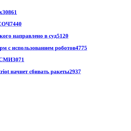
х
30861
 СОЧ
7440
кого направлено в суд
5120
рм с использованием роботов
4775
- СМИ
3071
triot начнет сбивать ракеты
2937