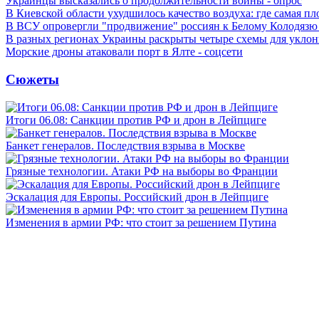
Украинцы высказались о продолжительности войны - опрос
В Киевской области ухудшилось качество воздуха: где самая пл
В ВСУ опровергли "продвижение" россиян к Белому Колодязю
В разных регионах Украины раскрыты четыре схемы для уклон
Морские дроны атаковали порт в Ялте - соцсети
Сюжеты
Итоги 06.08: Санкции против РФ и дрон в Лейпциге
Банкет генералов. Последствия взрыва в Москве
Грязные технологии. Атаки РФ на выборы во Франции
Эскалация для Европы. Российский дрон в Лейпциге
Изменения в армии РФ: что стоит за решением Путина