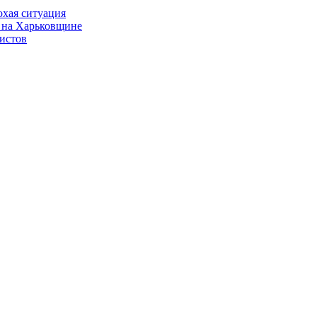
охая ситуация
 на Харьковщине
истов