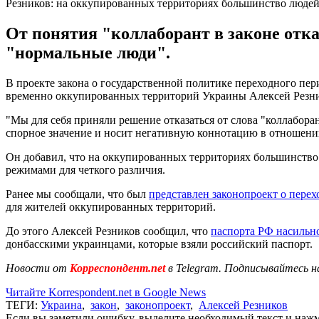
Резников: на оккупированных территориях большинство людей
От понятия "коллаборант в законе отка
"нормальные люди".
В проекте закона о государственной политике переходного пер
временно оккупированных территорий Украины Алексей Резни
"Мы для себя приняли решение отказаться от слова "коллаборан
спорное значение и носит негативную коннотацию в отношении
Он добавил, что на оккупированных территориях большинство 
режимами для четкого различия.
Ранее мы сообщали, что был
представлен законопроект о пере
для жителей оккупированных территорий.
До этого Алексей Резников сообщил, что
паспорта РФ насильно
донбасскими украинцами, которые взяли российский паспорт.
Новости от
Корреспондент.net
в Telegram. Подписывайтесь н
Читайте Korrespondent.net в Google News
ТЕГИ:
Украина
,
закон
,
законопроект
,
Алексей Резников
Если вы заметили ошибку, выделите необходимый текст и нажми