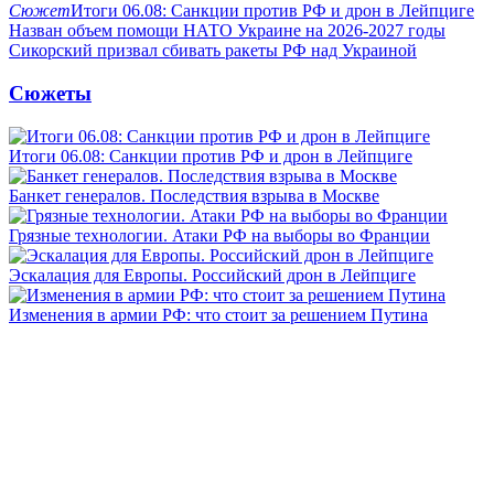
Сюжет
Итоги 06.08: Санкции против РФ и дрон в Лейпциге
Назван объем помощи НАТО Украине на 2026-2027 годы
Сикорский призвал сбивать ракеты РФ над Украиной
Сюжеты
Итоги 06.08: Санкции против РФ и дрон в Лейпциге
Банкет генералов. Последствия взрыва в Москве
Грязные технологии. Атаки РФ на выборы во Франции
Эскалация для Европы. Российский дрон в Лейпциге
Изменения в армии РФ: что стоит за решением Путина