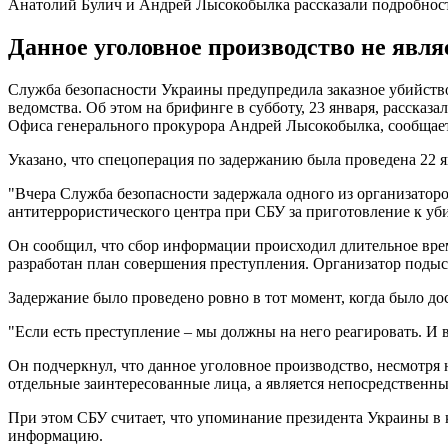
Анатолий Булич и Андрей Лысокобылка рассказали подробност
Данное уголовное производство не явля
Служба безопасности Украины предупредила заказное убийство 
ведомства. Об этом на брифинге в субботу, 23 января, рассказ
Офиса генерального прокурора Андрей Лысокобылка, сообщае
Указано, что спецоперация по задержанию была проведена 22 я
"Вчера Служба безопасности задержала одного из организаторо
антитеррористического центра при СБУ за приготовление к убий
Он сообщил, что сбор информации происходил длительное врем
разработан план совершения преступления. Организатор подыс
Задержание было проведено ровно в тот момент, когда было до
"Если есть преступление – мы должны на него реагировать. И 
Он подчеркнул, что данное уголовное производство, несмотря
отдельные заинтересованные лица, а является непосредственн
При этом СБУ считает, что упоминание президента Украины в 
информацию.