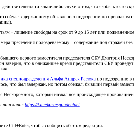
действительности какие-либо слухи о том, что якобы кто-то скр
о сейчас задержанному объявлено о подозрении по признакам ст
аины).
атьям – лишение свободы на срок от 9 до 15 лет или пожизненно
ера пресечения подозреваемому – содержание под стражей без 
бывшего первого заместителя председателя СБУ Дмитрия Неско
он заверил, что в ближайшее время представители СБУ проведут
акже.
ника спецподразделения Альфа Андрея Расюка
по подозрению в 
ось, что был задержан, но потом сбежал, бывший первый заме
я Нескоромного, который назвал все происходящее провокацией 
а наш канал
https://t.me/korrespondentnet
те Ctrl+Enter, чтобы сообщить об этом редакции.