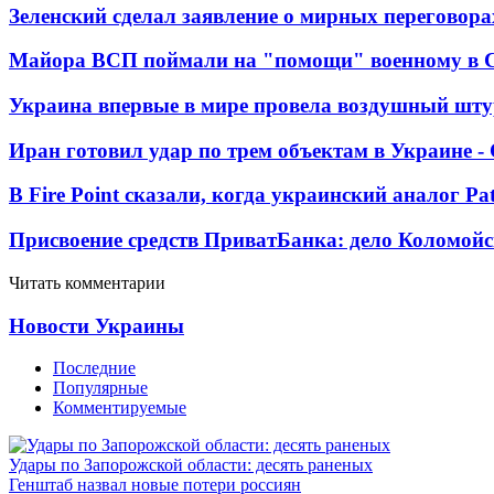
Зеленский сделал заявление о мирных переговора
Майора ВСП поймали на "помощи" военному в
Украина впервые в мире провела воздушный шту
Иран готовил удар по трем объектам в Украине 
В Fire Point сказали, когда украинский аналог Pa
Присвоение средств ПриватБанка: дело Коломойс
Читать комментарии
Новости Украины
Последние
Популярные
Комментируемые
Удары по Запорожской области: десять раненых
Генштаб назвал новые потери россиян