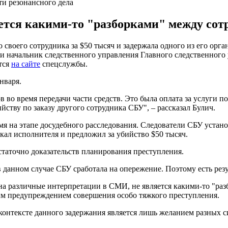
и резонансного дела
ется какими-то "разборками" между сот
своего сотрудника за $50 тысяч и задержала одного из его орг
али начальник следственного управления Главного следственного
тся
на сайте
спецслужбы.
нваря.
в во время передачи части средств. Это была оплата за услуги 
ству по заказу другого сотрудника СБУ", – рассказал Булич.
я на этапе досудебного расследования. Следователи СБУ устано
кал исполнителя и предложил за убийство $50 тысяч.
статочно доказательств планирования преступления.
в данном случае СБУ сработала на опережение. Поэтому есть рез
 на различные интерпретации в СМИ, не является какими-то "ра
ым предупреждением совершения особо тяжкого преступления.
контексте данного задержания является лишь желанием разных с