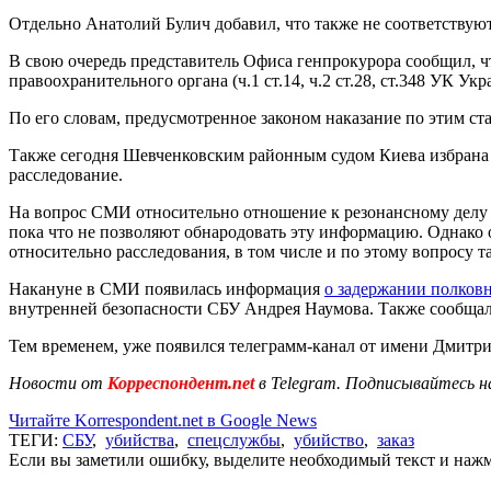
Отдельно Анатолий Булич добавил, что также не соответствуют 
В свою очередь представитель Офиса генпрокурора сообщил, чт
правоохранительного органа (ч.1 ст.14, ч.2 ст.28, ст.348 УК Укр
По его словам, предусмотренное законом наказание по этим ст
Также сегодня Шевченковским районным судом Киева избрана м
расследование.
На вопрос СМИ относительно отношение к резонансному делу 
пока что не позволяют обнародовать эту информацию. Однако 
относительно расследования, в том числе и по этому вопросу т
Накануне в СМИ появилась информация
о задержании полков
внутренней безопасности СБУ Андрея Наумова. Также сообщал
Тем временем, уже появился телеграмм-канал от имени Дмитри
Новости от
Корреспондент.net
в Telegram. Подписывайтесь н
Читайте Korrespondent.net в Google News
ТЕГИ:
СБУ
,
убийства
,
спецслужбы
,
убийство
,
заказ
Если вы заметили ошибку, выделите необходимый текст и нажми