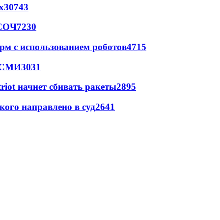
х
30743
 СОЧ
7230
рм с использованием роботов
4715
- СМИ
3031
triot начнет сбивать ракеты
2895
кого направлено в суд
2641