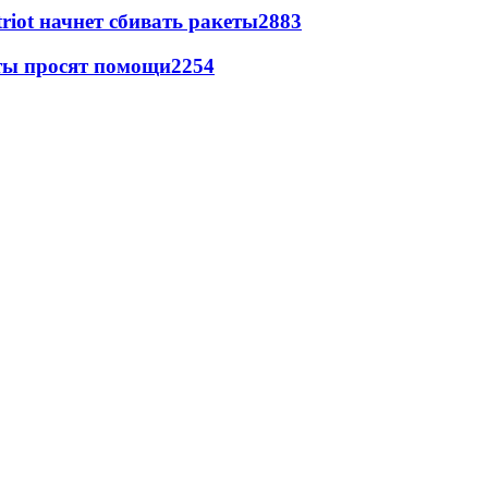
triot начнет сбивать ракеты
2883
сты просят помощи
2254