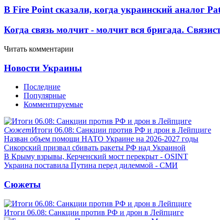
В Fire Point сказали, когда украинский аналог Pa
Когда связь молчит - молчит вся бригада. Связи
Читать комментарии
Новости Украины
Последние
Популярные
Комментируемые
Сюжет
Итоги 06.08: Санкции против РФ и дрон в Лейпциге
Назван объем помощи НАТО Украине на 2026-2027 годы
Сикорский призвал сбивать ракеты РФ над Украиной
В Крыму взрывы, Керченский мост перекрыт - OSINT
Украина поставила Путина перед дилеммой - СМИ
Сюжеты
Итоги 06.08: Санкции против РФ и дрон в Лейпциге