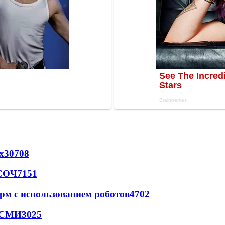
х
30708
 СОЧ
7151
рм с использованием роботов
4702
- СМИ
3025