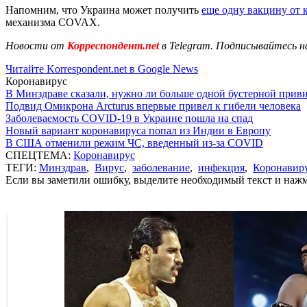
Напомним, что Украина может получить
еще одну вакцину от 
механизма COVAX.
Новости от
Корреспондент.net
в Telegram. Подписывайтесь н
Читайте Korrespondent.net в Google News
Коронавирус
В Минздраве сказали, нужно ли больше одной бустерной прив
Подвид Омикрона Arcturus впервые привел к гибели человека
Заболеваемость COVID-19 в Украине пошла на спад
Новый вариант коронавируса попал из Индии в Европу
В США отменили режим ЧС, введенный из-за COVID
СПЕЦТЕМА:
Коронавирус
ТЕГИ:
Минздрав
,
Вирус
,
заболевание
,
инфекция
,
Коронавир
Если вы заметили ошибку, выделите необходимый текст и нажми