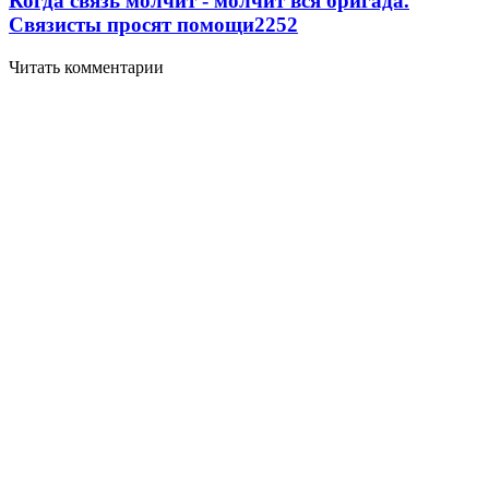
Когда связь молчит - молчит вся бригада.
Связисты просят помощи
2252
Читать комментарии