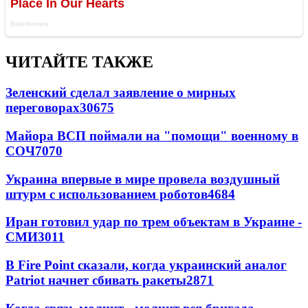
ЧИТАЙТЕ ТАКЖЕ
Зеленский сделал заявление о мирных
переговорах
30675
Майора ВСП поймали на "помощи" военному в
СОЧ
7070
Украина впервые в мире провела воздушный
штурм с использованием роботов
4684
Иран готовил удар по трем объектам в Украине -
СМИ
3011
В Fire Point сказали, когда украинский аналог
Patriot начнет сбивать ракеты
2871