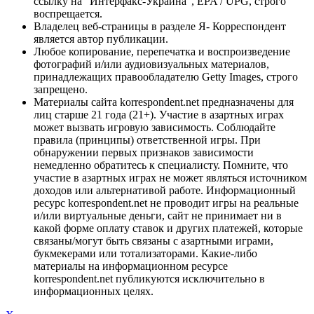
ссылку на "Интерфакс-Украина", EPA / UPG, строго
воспрещается.
Владелец веб-страницы в разделе Я- Корреспондент
является автор публикации.
Любое копирование, перепечатка и воспроизведение
фотографий и/или аудиовизуальных материалов,
принадлежащих правообладателю Getty Images, строго
запрещено.
Материалы сайта korrespondent.net предназначены для
лиц старше 21 года (21+). Участие в азартных играх
может вызвать игровую зависимость. Соблюдайте
правила (принципы) ответственной игры. При
обнаружении первых признаков зависимости
немедленно обратитесь к специалисту. Помните, что
участие в азартных играх не может являться источником
доходов или альтернативой работе. Информационный
ресурс korrespondent.net не проводит игры на реальные
и/или виртуальные деньги, сайт не принимает ни в
какой форме оплату ставок и других платежей, которые
связаны/могут быть связаны с азартными играми,
букмекерами или тотализаторами. Какие-либо
материалы на информационном ресурсе
korrespondent.net публикуются исключительно в
информационных целях.