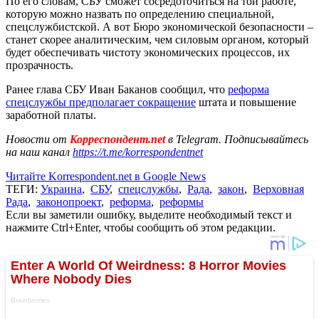
По его словам, СБУ сможет сосредоточиться на той работе,
которую можно назвать по определению специальной,
спецслужбистской. А вот Бюро экономической безопасности –
станет скорее аналитическим, чем силовым органом, который
будет обеспечивать чистоту экономических процессов, их
прозрачность.
Ранее глава СБУ Иван Баканов сообщил, что
реформа
спецслужбы предполагает сокращение
штата и повышение
заработной платы.
Новости от
Корреспондент.net
в Telegram. Подписывайтесь
на наш канал
https://t.me/korrespondentnet
Читайте Korrespondent.net в Google News
ТЕГИ:
Украина
,
СБУ
,
спецслужбы
,
Рада
,
закон
,
Верховная
Рада
,
законопроект
,
реформа
,
реформы
Если вы заметили ошибку, выделите необходимый текст и
нажмите Ctrl+Enter, чтобы сообщить об этом редакции.