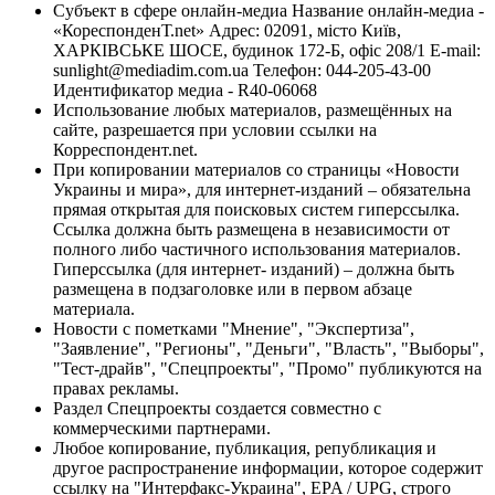
Субъект в сфере онлайн-медиа Название онлайн-медиа -
«КореспонденТ.net» Адрес: 02091, місто Київ,
ХАРКІВСЬКЕ ШОСЕ, будинок 172-Б, офіс 208/1 E-mail:
sunlight@mediadim.com.ua
Телефон: 044-205-43-00
Идентификатор медиа - R40-06068
Использование любых материалов, размещённых на
сайте, разрешается при условии ссылки на
Корреспондент.net.
При копировании материалов со страницы «Новости
Украины и мира», для интернет-изданий – обязательна
прямая открытая для поисковых систем гиперссылка.
Ссылка должна быть размещена в независимости от
полного либо частичного использования материалов.
Гиперссылка (для интернет- изданий) – должна быть
размещена в подзаголовке или в первом абзаце
материала.
Новости с пометками "Мнение", "Экспертиза",
"Заявление", "Регионы", "Деньги", "Власть", "Выборы",
"Тест-драйв", "Спецпроекты", "Промо" публикуются на
правах рекламы.
Раздел Спецпроекты создается совместно с
коммерческими партнерами.
Любое копирование, публикация, републикация и
другое распространение информации, которое содержит
ссылку на "Интерфакс-Украина", EPA / UPG, строго