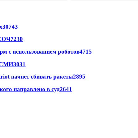
х
30743
 СОЧ
7230
рм с использованием роботов
4715
- СМИ
3031
triot начнет сбивать ракеты
2895
кого направлено в суд
2641