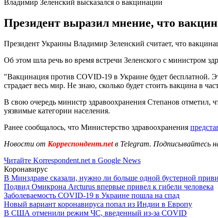
Владимир Зеленский высказался о вакцинации
Президент выразил мнение, что вакцина
Президент Украины Владимир Зеленский считает, что вакцина
Об этом шла речь во время встречи Зеленского с министром 
"Вакцинация против COVID-19 в Украине будет бесплатной. Это
страдает весь мир. Не знаю, сколько будет стоить вакцина в ч
В свою очередь министр здравоохранения Степанов отметил, ч
уязвимые категории населения.
Ранее сообщалось, что Министерство здравоохранения
предста
Новости от
Корреспондент.net
в Telegram. Подписывайтесь н
Читайте Korrespondent.net в Google News
Коронавирус
В Минздраве сказали, нужно ли больше одной бустерной прив
Подвид Омикрона Arcturus впервые привел к гибели человека
Заболеваемость COVID-19 в Украине пошла на спад
Новый вариант коронавируса попал из Индии в Европу
В США отменили режим ЧС, введенный из-за COVID