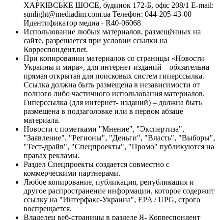
ХАРКІВСЬКЕ ШОСЕ, будинок 172-Б, офіс 208/1 E-mail:
sunlight@mediadim.com.ua
Телефон: 044-205-43-00
Идентификатор медиа - R40-06068
Использование любых материалов, размещённых на
сайте, разрешается при условии ссылки на
Корреспондент.net.
При копировании материалов со страницы «Новости
Украины и мира», для интернет-изданий – обязательна
прямая открытая для поисковых систем гиперссылка.
Ссылка должна быть размещена в независимости от
полного либо частичного использования материалов.
Гиперссылка (для интернет- изданий) – должна быть
размещена в подзаголовке или в первом абзаце
материала.
Новости с пометками "Мнение", "Экспертиза",
"Заявление", "Регионы", "Деньги", "Власть", "Выборы",
"Тест-драйв", "Спецпроекты", "Промо" публикуются на
правах рекламы.
Раздел Спецпроекты создается совместно с
коммерческими партнерами.
Любое копирование, публикация, републикация и
другое распространение информации, которое содержит
ссылку на "Интерфакс-Украина", EPA / UPG, строго
воспрещается.
Владелец веб-страницы в разделе Я- Корреспондент