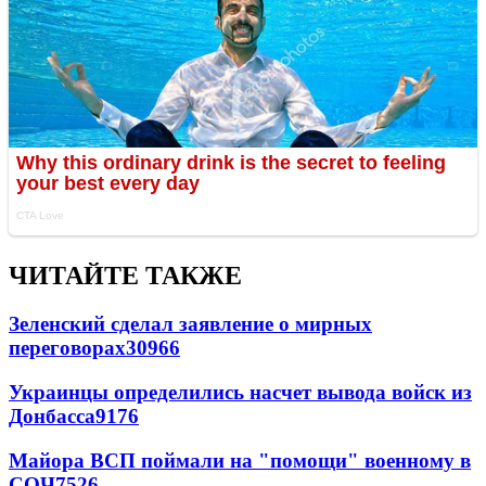
ЧИТАЙТЕ ТАКЖЕ
Зеленский сделал заявление о мирных
переговорах
30966
Украинцы определились насчет вывода войск из
Донбасса
9176
Майора ВСП поймали на "помощи" военному в
СОЧ
7526