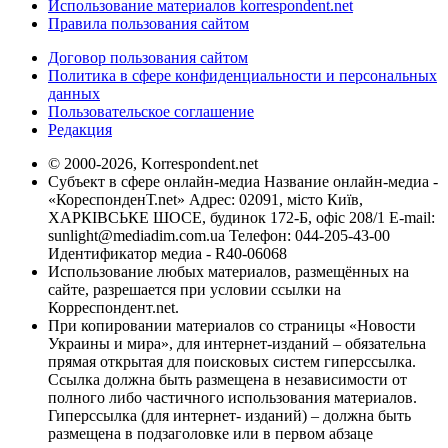
Использование материалов korrespondent.net
Правила пользования сайтом
Договор пользования сайтом
Политика в сфере конфиденциальности и персональных
данных
Пользовательское соглашение
Редакция
© 2000-2026, Korrespondent.net
Субъект в сфере онлайн-медиа Название онлайн-медиа -
«КореспонденТ.net» Адрес: 02091, місто Київ,
ХАРКІВСЬКЕ ШОСЕ, будинок 172-Б, офіс 208/1 E-mail:
sunlight@mediadim.com.ua
Телефон: 044-205-43-00
Идентификатор медиа - R40-06068
Использование любых материалов, размещённых на
сайте, разрешается при условии ссылки на
Корреспондент.net.
При копировании материалов со страницы «Новости
Украины и мира», для интернет-изданий – обязательна
прямая открытая для поисковых систем гиперссылка.
Ссылка должна быть размещена в независимости от
полного либо частичного использования материалов.
Гиперссылка (для интернет- изданий) – должна быть
размещена в подзаголовке или в первом абзаце