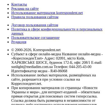
Контакты
Реклама на сайте
Использование материалов korrespondent.net
Правила пользования сайтом
Договор пользования сайтом
Политика в сфере конфиденциальности и персональных
данных
Пользовательское соглашение
Редакция
© 2000-2026, Korrespondent.net
Субъект в сфере онлайн-медиа Название онлайн-медиа -
«КореспонденТ.net» Адрес: 02091, місто Київ,
ХАРКІВСЬКЕ ШОСЕ, будинок 172-Б, офіс 208/1 E-mail:
sunlight@mediadim.com.ua
Телефон: 044-205-43-00
Идентификатор медиа - R40-06068
Использование любых материалов, размещённых на
сайте, разрешается при условии ссылки на
Корреспондент.net.
При копировании материалов со страницы «Новости
Украины и мира», для интернет-изданий – обязательна
прямая открытая для поисковых систем гиперссылка.
Ссылка должна быть размещена в независимости от
полного либо частичного использования материалов.