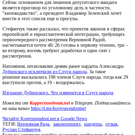
Сейчас основанием для лишения депутатского мандата
является приговор по уголовному делу, в частности,
"кнопкодавство", а президент Владимир Зеленский хочет
внести в этот список еще и прогулы.
Стефанчук также рассказал, что проектов законов в сферах
европейской и евроатлантической интеграции, требующих
первоочередного рассмотрения Верховной Радой,
насчитывается почти 40: 26 готовы к первому чтению, три –
ко второму, восемь требуют доработки и один снят с
рассмотрения.
Напомним, несколькоми днями ранее нардепа Александра
Дубинского исключили из Слуги народа
. За такое
решение высказались 198 членов Слуги народа, тогда как 29
выступили против, а 19 - воздержались.
Изгнание Дубинского. Что изменится в Слуге народа
Новости от
Корреспондент.net
в Telegram. Подписывайтесь
на наш канал
https://t.me/korrespondentnet
Читайте Korrespondent.net в Google News
ТЕГИ:
Верховная Рада
,
законопроект
,
нардепы
,
отзыв
,
Руслан Стефанчук
Если вы заметили ошибку, выделите необходимый текст и