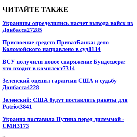
ЧИТАЙТЕ ТАКЖЕ
Украинцы определились насчет вывода войск из
Донбасса
27285
Присвоение средств ПриватБанка: дело
Коломойского направлено в суд
8134
ВСУ получили новое снаряжение Бундесвера:
что входит в комплект
7314
Зеленский оценил гарантии США и судьбу
Донбасса
4228
Зеленский: США будут поставлять ракеты для
Patriot
3841
Украина поставила Путина перед дилеммой -
СМИ
3173