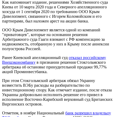
Как напоминает издание, решениями Хозяйственного суда
Киева от 10 марта 2020 года и Северного апелляционного
хозсуда от 1 сентября 2020 по требованию ООО Крым
Дивелопмент, связанного с Игорем Коломойским и его
партнерами, был наложен арест на акции банка.
ООО Крым Дивелопмент является одной из компаний
"приватовцев", которые на основании решения
Арбитражного суда Гааги взимают с РФ компенсацию за
недвижимость, отобранную у них в Крыму после аннексии
полуострова Россией.
Ранее Киевский апелляционный суд
отказал российскому
Внешэкономбанку
в признании решения Стокгольмского
арбитража об остановке принудительной продажи 99,77%
акций Проминвестбанка.
При этом Стокгольмский арбитраж обязал Украину
возместить ВЭБу расходы на разбирательство по
инвестиционному спору. Как отмечает издание, после отказа
Украины добровольно исполнить решение его привел в
исполнение Восточно-Карибский верховный суд Британских
Виргинских островов.
Отметим, в ноябре Национальный
банк разрешил владельцу