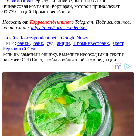
ТАСкомбанка
Сергею Тигипко купить 100% ООО
Финансовая компания Фортифай, которой принадлежат
99,77% акций Проминвестбанка.
Новости от
Корреспондент.net
в Telegram. Подписывайтесь
на наш канал
https://t.me/korrespondentnet
Читайте Korrespondent.net в Google News
ТЕГИ:
банки
,
банк
,
суд
,
акции
,
Проминвестбанк
,
арест
,
Верховный Суд
Если вы заметили ошибку, выделите необходимый текст и
нажмите Ctrl+Enter, чтобы сообщить об этом редакции.