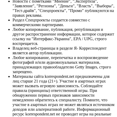
Новости с пометками "Мнение", "Экспертиза",
"Заявление", "Регионы", "Деньги", "Власть", "Выборы",
"Тест-драйв", "Спецпроекты", "Промо" публикуются на
правах рекламы.
Раздел Спецпроекты создается совместно с
коммерческими партнерами.
Любое копирование, публикация, републикация и
другое распространение информации, которое содержит
ссылку на "Интерфакс-Украина", EPA / UPG, строго
воспрещается.
Владелец веб-страницы в разделе Я- Корреспондент
является автор публикации.
Любое копирование, перепечатка и воспроизведение
фотографий и/или аудиовизуальных материалов,
принадлежащих правообладателю Getty Images, строго
запрещено.
Материалы сайта korrespondent.net предназначены для
лиц старше 21 года (21+). Участие в азартных играх
может вызвать игровую зависимость. Соблюдайте
правила (принципы) ответственной игры. При
обнаружении первых признаков зависимости
немедленно обратитесь к специалисту. Помните, что
участие в азартных играх не может являться источником
доходов или альтернативой работе. Информационный
ресурс korrespondent.net не проводит игры на реальные