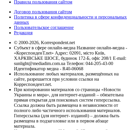
Правила пользования сайтом
Договор пользования сайтом
Политика в сфере конфиденциальности и персональных
данных
Пользовательское соглашение
Редакция
© 2000-2026, Korrespondent.net
Субъект в сфере онлайн-медиа Название онлайн-медиа -
«КореспонденТ.net» Адрес: 02091, місто Київ,
ХАРКІВСЬКЕ ШОСЕ, будинок 172-Б, офіс 208/1 E-mail:
sunlight@mediadim.com.ua
Телефон: 044-205-43-00
Идентификатор медиа - R40-06068
Использование любых материалов, размещённых на
сайте, разрешается при условии ссылки на
Корреспондент.net.
При копировании материалов со страницы «Новости
Украины и мира», для интернет-изданий – обязательна
прямая открытая для поисковых систем гиперссылка.
Ссылка должна быть размещена в независимости от
полного либо частичного использования материалов.
Гиперссылка (для интернет- изданий) – должна быть
размещена в подзаголовке или в первом абзаце
материала.