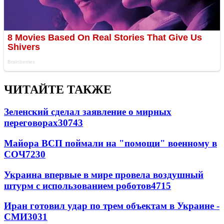
ЧИТАЙТЕ ТАКЖЕ
Зеленский сделал заявление о мирных
переговорах
30743
Майора ВСП поймали на "помощи" военному в
СОЧ
7230
Украина впервые в мире провела воздушный
штурм с использованием роботов
4715
Иран готовил удар по трем объектам в Украине -
СМИ
3031