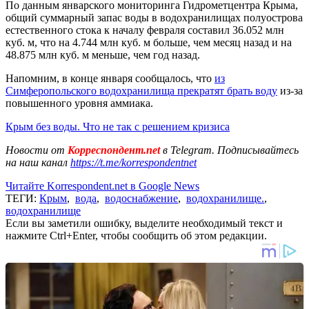
По данным январского мониторинга Гидрометцентра Крыма,
общий суммарный запас воды в водохранилищах полуострова
естественного стока к началу февраля составил 36.052 млн
куб. м, что на 4.744 млн куб. м больше, чем месяц назад и на
48.875 млн куб. м меньше, чем год назад.
Напомним, в конце января сообщалось, что
из
Симферопольского водохранилища прекратят брать воду
из-за
повышенного уровня аммиака.
Крым без воды. Что не так с решением кризиса
Новости от
Корреспондент.net
в Telegram. Подписывайтесь
на наш канал
https://t.me/korrespondentnet
Читайте Korrespondent.net в Google News
ТЕГИ:
Крым
,
вода
,
водоснабжение
,
водохранилище.
,
водохранилище
Если вы заметили ошибку, выделите необходимый текст и
нажмите Ctrl+Enter, чтобы сообщить об этом редакции.