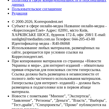
Политика в сфере конфиденциальности и персональных
данных
Пользовательское соглашение
Редакция
© 2000-2026, Korrespondent.net
Субъект в сфере онлайн-медиа Название онлайн-медиа -
«КореспонденТ.net» Адрес: 02091, місто Київ,
ХАРКІВСЬКЕ ШОСЕ, будинок 172-Б, офіс 208/1 E-mail:
sunlight@mediadim.com.ua
Телефон: 044-205-43-00
Идентификатор медиа - R40-06068
Использование любых материалов, размещённых на
сайте, разрешается при условии ссылки на
Корреспондент.net.
При копировании материалов со страницы «Новости
Украины и мира», для интернет-изданий – обязательна
прямая открытая для поисковых систем гиперссылка.
Ссылка должна быть размещена в независимости от
полного либо частичного использования материалов.
Гиперссылка (для интернет- изданий) – должна быть
размещена в подзаголовке или в первом абзаце
материала.
Новости с пометками "Мнение", "Экспертиза",
"Заявление", "Регионы", "Деньги", "Власть", "Выборы",
"Тест-драйв", "Спецпроекты", "Промо" публикуются на