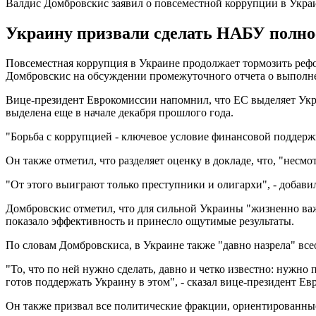
Валдис Домбровскис заявил о повсеместной коррупции в Укра
Украину призвали сделать НАБУ полно
Повсеместная коррупция в Украине продолжает тормозить рефо
Домбровскис на обсуждении промежуточного отчета о выполнен
Вице-президент Еврокомиссии напомнил, что ЕС выделяет Укр
выделена еще в начале декабря прошлого года.
"Борьба с коррупцией - ключевое условие финансовой поддерж
Он также отметил, что разделяет оценку в докладе, что, "нес
"От этого выиграют только преступники и олигархи", - добави
Домбровскис отметил, что для сильной Украины "жизненно в
показало эффективность и принесло ощутимые результаты.
По словам Домбровскиса, в Украине также "давно назрела" вс
"То, что по ней нужно сделать, давно и четко известно: нужн
готов поддержать Украину в этом", - сказал вице-президент Ев
Он также призвал все политические фракции, ориентированные