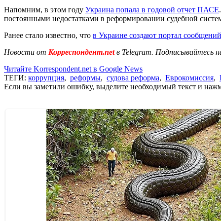
Напомним, в этом году
Украина попала в годовой отчет ПАСЕ
постоянными недостатками в реформировании судебной систем
Ранее стало известно, что
в Украине создают портал сообщени
Новости от
Корреспондент.net
в Telegram. Подписывайтесь н
Читайте Korrespondent.net в Google News
ТЕГИ:
коррупция
,
реформы
,
судова реформа
,
Еврокомиссия
,
Если вы заметили ошибку, выделите необходимый текст и нажми