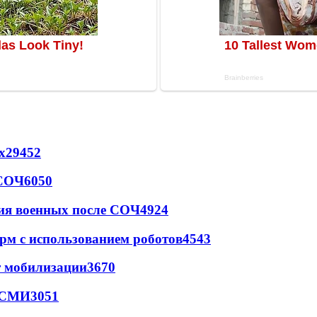
х
29452
 СОЧ
6050
ия военных после СОЧ
4924
рм с использованием роботов
4543
т мобилизации
3670
- СМИ
3051