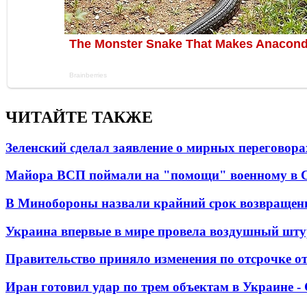
ЧИТАЙТЕ ТАКЖЕ
Зеленский сделал заявление о мирных переговора
Майора ВСП поймали на "помощи" военному в
В Минобороны назвали крайний срок возвращен
Украина впервые в мире провела воздушный шту
Правительство приняло изменения по отсрочке о
Иран готовил удар по трем объектам в Украине 