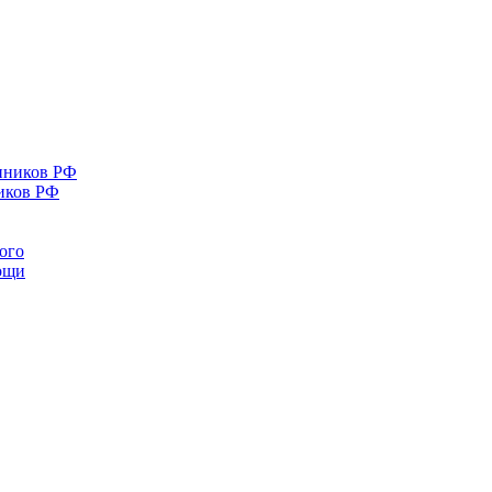
иков РФ
ого
мощи