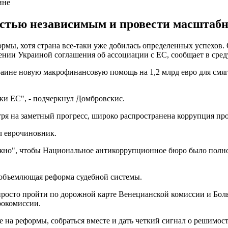
ине
стью независимым и провести масштабн
рмы, хотя страна все-таки уже добилась определенных успехов.
ии Украиной соглашения об ассоциации с ЕС, сообщает в среду,
аине новую макрофинансовую помощь на 1,2 млрд евро для смя
ки ЕС", - подчеркнул Домбровскис.
мотря на заметный прогресс, широко распространена коррупция п
л еврочиновник.
ажно", чтобы Национальное антикоррупционное бюро было полно
еобъемлющая реформа судебной системы.
о просто пройти по дорожной карте Венецианской комиссии и Бол
рокомиссии.
 на реформы, собраться вместе и дать четкий сигнал о решимос