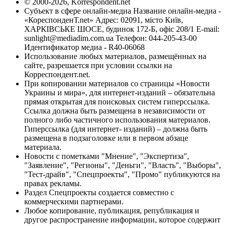
© 2000-2026, Korrespondent.net
Субъект в сфере онлайн-медиа Название онлайн-медиа -
«КореспонденТ.net» Адрес: 02091, місто Київ,
ХАРКІВСЬКЕ ШОСЕ, будинок 172-Б, офіс 208/1 E-mail:
sunlight@mediadim.com.ua
Телефон: 044-205-43-00
Идентификатор медиа - R40-06068
Использование любых материалов, размещённых на
сайте, разрешается при условии ссылки на
Корреспондент.net.
При копировании материалов со страницы «Новости
Украины и мира», для интернет-изданий – обязательна
прямая открытая для поисковых систем гиперссылка.
Ссылка должна быть размещена в независимости от
полного либо частичного использования материалов.
Гиперссылка (для интернет- изданий) – должна быть
размещена в подзаголовке или в первом абзаце
материала.
Новости с пометками "Мнение", "Экспертиза",
"Заявление", "Регионы", "Деньги", "Власть", "Выборы",
"Тест-драйв", "Спецпроекты", "Промо" публикуются на
правах рекламы.
Раздел Спецпроекты создается совместно с
коммерческими партнерами.
Любое копирование, публикация, републикация и
другое распространение информации, которое содержит