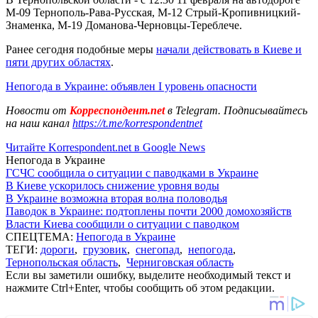
М-09 Тернополь-Рава-Русская, М-12 Стрый-Кропивницкий-
Знаменка, М-19 Доманова-Черновцы-Тереблече.
Ранее сегодня подобные меры
начали действовать в Киеве и
пяти других областях
.
Непогода в Украине: объявлен І уровень опасности
Новости от
Корреспондент.net
в Telegram. Подписывайтесь
на наш канал
https://t.me/korrespondentnet
Читайте Korrespondent.net в Google News
Непогода в Украине
ГСЧС сообщила о ситуации с паводками в Украине
В Киеве ускорилось снижение уровня воды
В Украине возможна вторая волна половодья
Паводок в Украине: подтоплены почти 2000 домохозяйств
Власти Киева сообщили о ситуации с паводком
СПЕЦТЕМА:
Непогода в Украине
ТЕГИ:
дороги
,
грузовик
,
снегопад
,
непогода
,
Тернопольская область
,
Черниговская область
Если вы заметили ошибку, выделите необходимый текст и
нажмите Ctrl+Enter, чтобы сообщить об этом редакции.