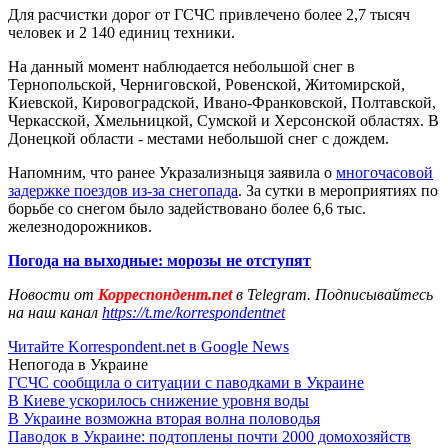
Для расчистки дорог от ГСЧС привлечено более 2,7 тысяч
человек и 2 140 единиц техники.
На данный момент наблюдается небольшой снег в
Тернопольской, Черниговской, Ровенской, Житомирской,
Киевской, Кировоградской, Ивано-Франковской, Полтавской,
Черкасской, Хмельницкой, Сумской и Херсонской областях. В
Донецкой области - местами небольшой снег с дождем.
Напомним, что ранее Укразализныця заявила о
многочасовой
задержке поездов из-за снегопада
. За сутки в мероприятиях по
борьбе со снегом было задействовано более 6,6 тыс.
железнодорожников.
Погода на выходные: морозы не отступят
Новости от
Корреспондент.net
в Telegram. Подписывайтесь
на наш канал
https://t.me/korrespondentnet
Читайте Korrespondent.net в Google News
Непогода в Украине
ГСЧС сообщила о ситуации с паводками в Украине
В Киеве ускорилось снижение уровня воды
В Украине возможна вторая волна половодья
Паводок в Украине: подтоплены почти 2000 домохозяйств