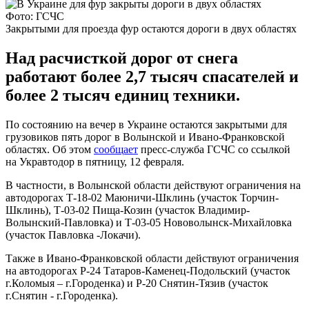
Фото: ГСЧС
Закрытыми для проезда фур остаются дороги в двух областях
Над расчисткой дорог от снега
работают более 2,7 тысяч спасателей и
более 2 тысяч единиц техники.
По состоянию на вечер в Украине остаются закрытыми для
грузовиков пять дорог в Волынской и Ивано-Франковской
областях. Об этом
сообщает
пресс-служба ГСЧС со ссылкой
на Укравтодор в пятницу, 12 февраля.
В частности, в Волынской области действуют ограничения на
автодорогах Т-18-02 Маюничи-Шклинь (участок Торчин-
Шклинь), Т-03-02 Пища-Козин (участок Владимир-
Волынский-Павловка) и Т-03-05 Нововолынск-Михайловка
(участок Павловка -Локачи).
Также в Ивано-Франковской области действуют ограничения
на автодорогах Р-24 Татаров-Каменец-Подольский (участок
г.Коломыя – г.Городенка) и Р-20 Снятин-Тязив (участок
г.Снятин - г.Городенка).