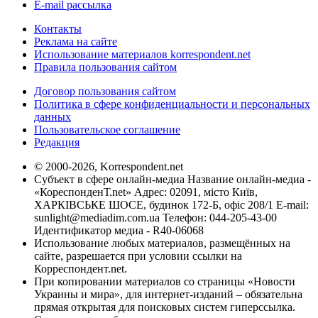
E-mail рассылка
Контакты
Реклама на сайте
Использование материалов korrespondent.net
Правила пользования сайтом
Договор пользования сайтом
Политика в сфере конфиденциальности и персональных
данных
Пользовательское соглашение
Редакция
© 2000-2026, Korrespondent.net
Субъект в сфере онлайн-медиа Название онлайн-медиа -
«КореспонденТ.net» Адрес: 02091, місто Київ,
ХАРКІВСЬКЕ ШОСЕ, будинок 172-Б, офіс 208/1 E-mail:
sunlight@mediadim.com.ua
Телефон: 044-205-43-00
Идентификатор медиа - R40-06068
Использование любых материалов, размещённых на
сайте, разрешается при условии ссылки на
Корреспондент.net.
При копировании материалов со страницы «Новости
Украины и мира», для интернет-изданий – обязательна
прямая открытая для поисковых систем гиперссылка.