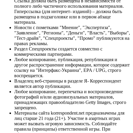
Ссылка должна быть размещена в независимости от
полного либо частичного использования материалов.
Гиперссылка (для интернет- изданий) – должна быть
размещена в подзаголовке или в первом абзаце
материала.
Новости с пометками "Мнение", "Экспертиза",
"Заявление", "Регионы", "Деньги", "Власть", "Выборы",
"Тест-драйв", "Спецпроекты", "Промо" публикуются на
правах рекламы.
Раздел Спецпроекты создается совместно с
коммерческими партнерами.
Любое копирование, публикация, републикация и
другое распространение информации, которое содержит
ссылку на "Интерфакс-Украина", EPA / UPG, строго
воспрещается.
Владелец веб-страницы в разделе Я- Корреспондент
является автор публикации.
Любое копирование, перепечатка и воспроизведение
фотографий и/или аудиовизуальных материалов,
принадлежащих правообладателю Getty Images, строго
запрещено.
Материалы сайта korrespondent.net предназначены для
лиц старше 21 года (21+). Участие в азартных играх
может вызвать игровую зависимость. Соблюдайте
правила (принципы) ответственной игры. При