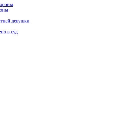
роны
етней девушки
но в суд