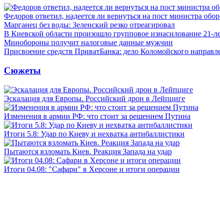
Федоров ответил, надеется ли вернуться на пост министра обо
Марганец без воды: Зеленский резко отреагировал
В Киевской области произошло групповое изнасилование 21-л
Минобороны получит налоговые данные мужчин
Присвоение средств ПриватБанка: дело Коломойского направле
Сюжеты
Эскалация для Европы. Российский дрон в Лейпциге
Изменения в армии РФ: что стоит за решением Путина
Итоги 5.8: Удар по Киеву и нехватка антибаллистики
Пытаются взломать Киев. Реакция Запада на удар
Итоги 04.08: "Сафари" в Херсоне и итоги операции