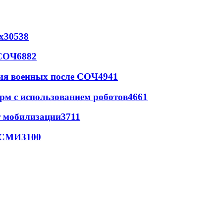
х
30538
 СОЧ
6882
ия военных после СОЧ
4941
рм с использованием роботов
4661
т мобилизации
3711
- СМИ
3100