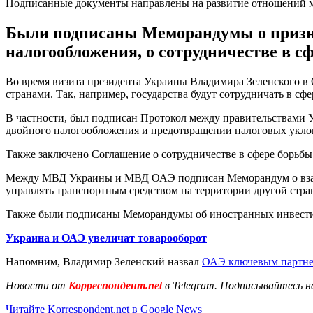
Подписанные документы направлены на развитие отношений 
Были подписаны Меморандумы о призна
налогообложения, о сотрудничестве в с
Во время визита президента Украины Владимира Зеленского в
странами. Так, например, государства будут сотрудничать в сф
В частности, был подписан Протокол между правительствами
двойного налогообложения и предотвращении налоговых уклон
Также заключено Соглашение о сотрудничестве в сфере борьбы
Между МВД Украины и МВД ОАЭ подписан Меморандум о взаимн
управлять транспортным средством на территории другой стра
Также были подписаны Меморандумы об иностранных инвестиция
Украина и ОАЭ увеличат товарооборот
Напомним, Владимир Зеленский назвал
ОАЭ ключевым партн
Новости от
Корреспондент.net
в Telegram. Подписывайтесь н
Читайте Korrespondent.net в Google News