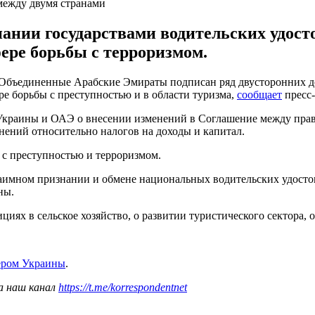
между двумя странами
нии государствами водительских удосто
фере борьбы с терроризмом.
 Объединенные Арабские Эмираты подписан ряд двусторонних д
ере борьбы с преступностью и в области туризма,
сообщает
пресс-
 Украины и ОАЭ о внесении изменений в Соглашение между пра
ений относительно налогов на доходы и капитал.
 с преступностью и терроризмом.
ом признании и обмене национальных водительских удостовер
ны.
х в сельское хозяйство, о развитии туристического сектора, о
ером Украины
.
а наш канал
https://t.me/korrespondentnet