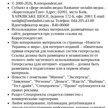
© 2000-2026, Korrespondent.net
Субъект в сфере онлайн-медиа Название онлайн-медиа -
«КореспонденТ.net» Адрес: 02091, місто Київ,
ХАРКІВСЬКЕ ШОСЕ, будинок 172-Б, офіс 208/1 E-mail:
sunlight@mediadim.com.ua
Телефон: 044-205-43-00
Идентификатор медиа - R40-06068
Использование любых материалов, размещённых на
сайте, разрешается при условии ссылки на
Корреспондент.net.
При копировании материалов со страницы «Новости
Украины и мира», для интернет-изданий – обязательна
прямая открытая для поисковых систем гиперссылка.
Ссылка должна быть размещена в независимости от
полного либо частичного использования материалов.
Гиперссылка (для интернет- изданий) – должна быть
размещена в подзаголовке или в первом абзаце
материала.
Новости с пометками "Мнение", "Экспертиза",
"Заявление", "Регионы", "Деньги", "Власть", "Выборы",
"Тест-драйв", "Спецпроекты", "Промо" публикуются на
правах рекламы.
Раздел Спецпроекты создается совместно с
коммерческими партнерами.
Любое копирование, публикация, републикация и
другое распространение информации, которое содержит