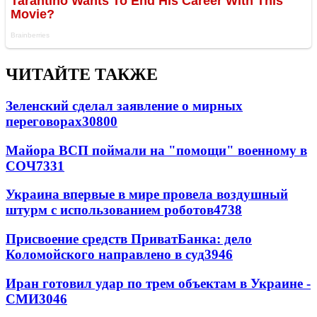
ЧИТАЙТЕ ТАКЖЕ
Зеленский сделал заявление о мирных
переговорах
30800
Майора ВСП поймали на "помощи" военному в
СОЧ
7331
Украина впервые в мире провела воздушный
штурм с использованием роботов
4738
Присвоение средств ПриватБанка: дело
Коломойского направлено в суд
3946
Иран готовил удар по трем объектам в Украине -
СМИ
3046