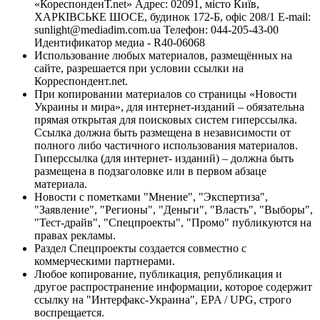
«КореспонденТ.net» Адрес: 02091, місто Київ,
ХАРКІВСЬКЕ ШОСЕ, будинок 172-Б, офіс 208/1 E-mail:
sunlight@mediadim.com.ua
Телефон: 044-205-43-00
Идентификатор медиа - R40-06068
Использование любых материалов, размещённых на
сайте, разрешается при условии ссылки на
Корреспондент.net.
При копировании материалов со страницы «Новости
Украины и мира», для интернет-изданий – обязательна
прямая открытая для поисковых систем гиперссылка.
Ссылка должна быть размещена в независимости от
полного либо частичного использования материалов.
Гиперссылка (для интернет- изданий) – должна быть
размещена в подзаголовке или в первом абзаце
материала.
Новости с пометками "Мнение", "Экспертиза",
"Заявление", "Регионы", "Деньги", "Власть", "Выборы",
"Тест-драйв", "Спецпроекты", "Промо" публикуются на
правах рекламы.
Раздел Спецпроекты создается совместно с
коммерческими партнерами.
Любое копирование, публикация, републикация и
другое распространение информации, которое содержит
ссылку на "Интерфакс-Украина", EPA / UPG, строго
воспрещается.