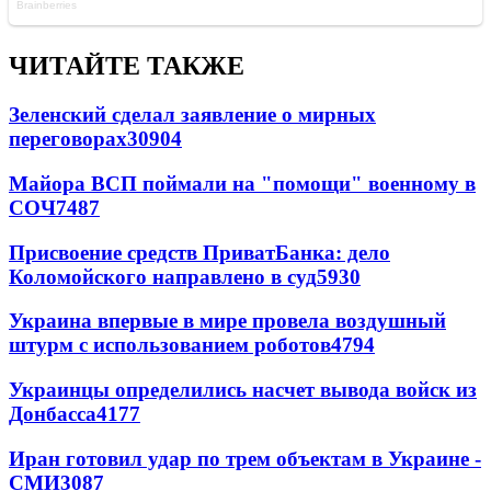
ЧИТАЙТЕ ТАКЖЕ
Зеленский сделал заявление о мирных
переговорах
30904
Майора ВСП поймали на "помощи" военному в
СОЧ
7487
Присвоение средств ПриватБанка: дело
Коломойского направлено в суд
5930
Украина впервые в мире провела воздушный
штурм с использованием роботов
4794
Украинцы определились насчет вывода войск из
Донбасса
4177
Иран готовил удар по трем объектам в Украине -
СМИ
3087