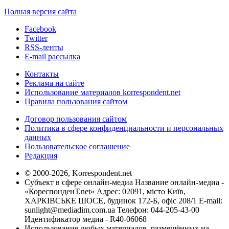
Полная версия сайта
Facebook
Twitter
RSS-ленты
E-mail рассылка
Контакты
Реклама на сайте
Использование материалов korrespondent.net
Правила пользования сайтом
Договор пользования сайтом
Политика в сфере конфиденциальности и персональных
данных
Пользовательское соглашение
Редакция
© 2000-2026, Korrespondent.net
Субъект в сфере онлайн-медиа Название онлайн-медиа -
«КореспонденТ.net» Адрес: 02091, місто Київ,
ХАРКІВСЬКЕ ШОСЕ, будинок 172-Б, офіс 208/1 E-mail:
sunlight@mediadim.com.ua
Телефон: 044-205-43-00
Идентификатор медиа - R40-06068
Использование любых материалов, размещённых на