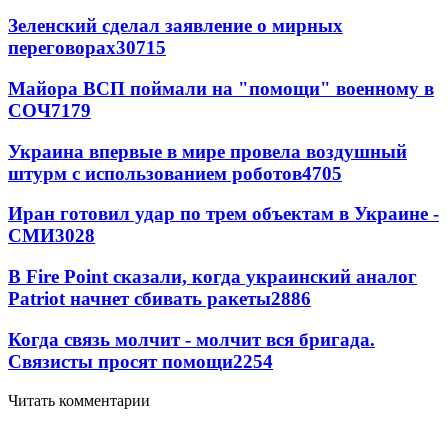
Зеленский сделал заявление о мирных
переговорах
30715
Майора ВСП поймали на "помощи" военному в
СОЧ
7179
Украина впервые в мире провела воздушный
штурм с использованием роботов
4705
Иран готовил удар по трем объектам в Украине -
СМИ
3028
В Fire Point сказали, когда украинский аналог
Patriot начнет сбивать ракеты
2886
Когда связь молчит - молчит вся бригада.
Связисты просят помощи
2254
Читать комментарии