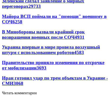
Зеленский сделал заявление о мирных
переговорах
29733
Майора ВСП поймали на "помощи" военному в
СОЧ
6258
В Минобороны назвали крайний срок
возвращения военных после СОЧ
4931
Украина впервые в мире провела воздушный
штурм с использованием роботов
4583
Правительство приняло изменения по отсрочке
от мобилизации
3693
Иран готовил удар по трем объектам в Украине -
СМИ
3068
Читать комментарии