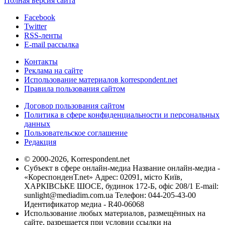
Полная версия сайта
Facebook
Twitter
RSS-ленты
E-mail рассылка
Контакты
Реклама на сайте
Использование материалов korrespondent.net
Правила пользования сайтом
Договор пользования сайтом
Политика в сфере конфиденциальности и персональных
данных
Пользовательское соглашение
Редакция
© 2000-2026, Korrespondent.net
Субъект в сфере онлайн-медиа Название онлайн-медиа -
«КореспонденТ.net» Адрес: 02091, місто Київ,
ХАРКІВСЬКЕ ШОСЕ, будинок 172-Б, офіс 208/1 E-mail:
sunlight@mediadim.com.ua
Телефон: 044-205-43-00
Идентификатор медиа - R40-06068
Использование любых материалов, размещённых на
сайте, разрешается при условии ссылки на