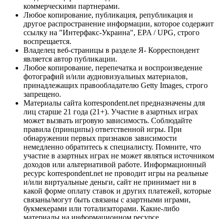
коммерческими партнерами.
Любое копирование, публикация, републикация и
другое распространение информации, которое содержит
ссылку на "Интерфакс-Украина", EPA / UPG, строго
воспрещается.
Владелец веб-страницы в разделе Я- Корреспондент
является автор публикации.
Любое копирование, перепечатка и воспроизведение
фотографий и/или аудиовизуальных материалов,
принадлежащих правообладателю Getty Images, строго
запрещено.
Материалы сайта korrespondent.net предназначены для
лиц старше 21 года (21+). Участие в азартных играх
может вызвать игровую зависимость. Соблюдайте
правила (принципы) ответственной игры. При
обнаружении первых признаков зависимости
немедленно обратитесь к специалисту. Помните, что
участие в азартных играх не может являться источником
доходов или альтернативой работе. Информационный
ресурс korrespondent.net не проводит игры на реальные
и/или виртуальные деньги, сайт не принимает ни в
какой форме оплату ставок и других платежей, которые
связаны/могут быть связаны с азартными играми,
букмекерами или тотализаторами. Какие-либо
материалы на информационном ресурсе