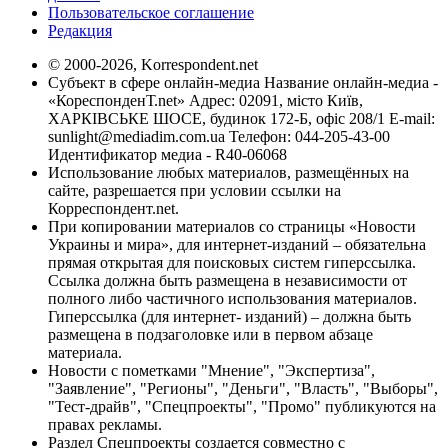
Пользовательское соглашение
Редакция
© 2000-2026, Korrespondent.net
Субъект в сфере онлайн-медиа Название онлайн-медиа -
«КореспонденТ.net» Адрес: 02091, місто Київ,
ХАРКІВСЬКЕ ШОСЕ, будинок 172-Б, офіс 208/1 E-mail:
sunlight@mediadim.com.ua
Телефон: 044-205-43-00
Идентификатор медиа - R40-06068
Использование любых материалов, размещённых на
сайте, разрешается при условии ссылки на
Корреспондент.net.
При копировании материалов со страницы «Новости
Украины и мира», для интернет-изданий – обязательна
прямая открытая для поисковых систем гиперссылка.
Ссылка должна быть размещена в независимости от
полного либо частичного использования материалов.
Гиперссылка (для интернет- изданий) – должна быть
размещена в подзаголовке или в первом абзаце
материала.
Новости с пометками "Мнение", "Экспертиза",
"Заявление", "Регионы", "Деньги", "Власть", "Выборы",
"Тест-драйв", "Спецпроекты", "Промо" публикуются на
правах рекламы.
Раздел Спецпроекты создается совместно с