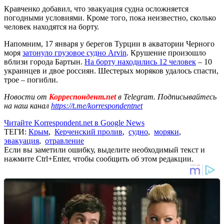
Кравченко добавил, что эвакуация судна осложняется
погодными условиями. Кроме того, пока неизвестно, сколько
человек находятся на борту.
Напомним, 17 января у берегов Турции в акватории Черного
моря
затонуло грузовое судно Arvin
. Крушение произошло
вблизи города Бартын.
На борту находились 12 человек
– 10
украинцев и двое россиян. Шестерых моряков удалось спасти,
трое – погибли.
Новости от
Корреспондент.net
в Telegram. Подписывайтесь
на наш канал
https://t.me/korrespondentnet
Читайте Korrespondent.net в Google News
ТЕГИ:
Крым
,
Керченский пролив
,
судно
,
моряки
,
эвакуация
,
отравление
Если вы заметили ошибку, выделите необходимый текст и
нажмите Ctrl+Enter, чтобы сообщить об этом редакции.