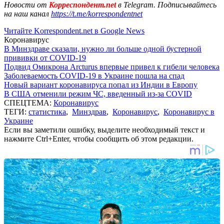
Новости от
Корреспондент.net
в Telegram. Подписывайтесь
на наш канал
https://t.me/korrespondentnet
Читайте Korrespondent.net в Google News
Коронавирус
В Минздраве сказали, нужно ли больше одной бустерной
прививки от COVID-19
Подвид Омикрона Arcturus впервые привел к гибели человека
Заболеваемость COVID-19 в Украине пошла на спад
Новый вариант коронавируса попал из Индии в Европу
В США отменили режим ЧС, введенный из-за COVID
СПЕЦТЕМА:
Коронавирус
ТЕГИ:
статистика
,
Минздрав
,
Коронавирус
,
Коронавирус в
Украине
Если вы заметили ошибку, выделите необходимый текст и
нажмите Ctrl+Enter, чтобы сообщить об этом редакции.