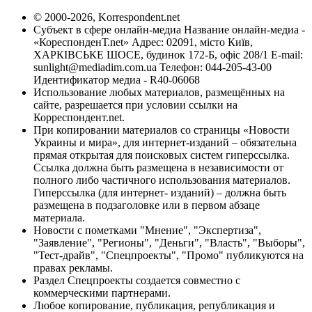
© 2000-2026, Korrespondent.net
Субъект в сфере онлайн-медиа Название онлайн-медиа -
«КореспонденТ.net» Адрес: 02091, місто Київ,
ХАРКІВСЬКЕ ШОСЕ, будинок 172-Б, офіс 208/1 E-mail:
sunlight@mediadim.com.ua
Телефон: 044-205-43-00
Идентификатор медиа - R40-06068
Использование любых материалов, размещённых на
сайте, разрешается при условии ссылки на
Корреспондент.net.
При копировании материалов со страницы «Новости
Украины и мира», для интернет-изданий – обязательна
прямая открытая для поисковых систем гиперссылка.
Ссылка должна быть размещена в независимости от
полного либо частичного использования материалов.
Гиперссылка (для интернет- изданий) – должна быть
размещена в подзаголовке или в первом абзаце
материала.
Новости с пометками "Мнение", "Экспертиза",
"Заявление", "Регионы", "Деньги", "Власть", "Выборы",
"Тест-драйв", "Спецпроекты", "Промо" публикуются на
правах рекламы.
Раздел Спецпроекты создается совместно с
коммерческими партнерами.
Любое копирование, публикация, републикация и