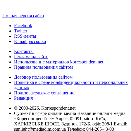
Полная версия сайта
Facebook
Twitter
RSS-ленты
E-mail рассылка
Контакты
Реклама на сайте
Использование материалов korrespondent.net
Правила пользования сайтом
Договор пользования сайтом
Политика в сфере конфиденциальности и персональных
данных
Пользовательское соглашение
Редакция
© 2000-2026, Korrespondent.net
Субъект в сфере онлайн-медиа Название онлайн-медиа -
«КореспонденТ.net» Адрес: 02091, місто Київ,
ХАРКІВСЬКЕ ШОСЕ, будинок 172-Б, офіс 208/1 E-mail:
sunlight@mediadim.com.ua
Телефон: 044-205-43-00