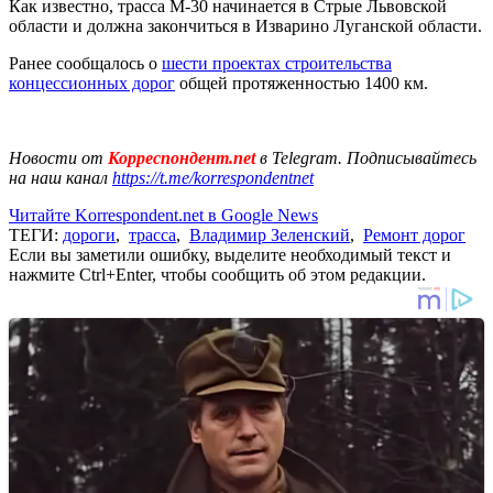
Как известно, трасса М-30 начинается в Стрые Львовской
области и должна закончиться в Изварино Луганской области.
Ранее сообщалось о
шести проектах строительства
концессионных дорог
общей протяженностью 1400 км.
Новости от
Корреспондент.net
в Telegram. Подписывайтесь
на наш канал
https://t.me/korrespondentnet
Читайте Korrespondent.net в Google News
ТЕГИ:
дороги
,
трасса
,
Владимир Зеленский
,
Ремонт дорог
Если вы заметили ошибку, выделите необходимый текст и
нажмите Ctrl+Enter, чтобы сообщить об этом редакции.