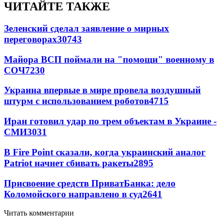
ЧИТАЙТЕ ТАКЖЕ
Зеленский сделал заявление о мирных
переговорах
30743
Майора ВСП поймали на "помощи" военному в
СОЧ
7230
Украина впервые в мире провела воздушный
штурм с использованием роботов
4715
Иран готовил удар по трем объектам в Украине -
СМИ
3031
В Fire Point сказали, когда украинский аналог
Patriot начнет сбивать ракеты
2895
Присвоение средств ПриватБанка: дело
Коломойского направлено в суд
2641
Читать комментарии