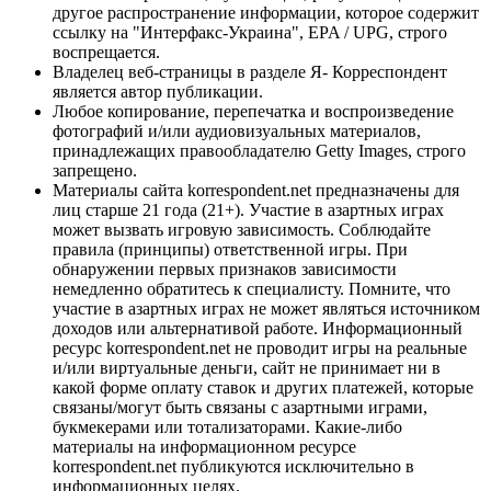
другое распространение информации, которое содержит
ссылку на "Интерфакс-Украина", EPA / UPG, строго
воспрещается.
Владелец веб-страницы в разделе Я- Корреспондент
является автор публикации.
Любое копирование, перепечатка и воспроизведение
фотографий и/или аудиовизуальных материалов,
принадлежащих правообладателю Getty Images, строго
запрещено.
Материалы сайта korrespondent.net предназначены для
лиц старше 21 года (21+). Участие в азартных играх
может вызвать игровую зависимость. Соблюдайте
правила (принципы) ответственной игры. При
обнаружении первых признаков зависимости
немедленно обратитесь к специалисту. Помните, что
участие в азартных играх не может являться источником
доходов или альтернативой работе. Информационный
ресурс korrespondent.net не проводит игры на реальные
и/или виртуальные деньги, сайт не принимает ни в
какой форме оплату ставок и других платежей, которые
связаны/могут быть связаны с азартными играми,
букмекерами или тотализаторами. Какие-либо
материалы на информационном ресурсе
korrespondent.net публикуются исключительно в
информационных целях.