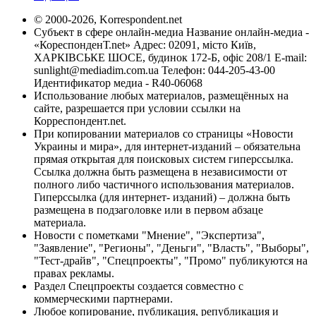
© 2000-2026, Korrespondent.net
Субъект в сфере онлайн-медиа Название онлайн-медиа -
«КореспонденТ.net» Адрес: 02091, місто Київ,
ХАРКІВСЬКЕ ШОСЕ, будинок 172-Б, офіс 208/1 E-mail:
sunlight@mediadim.com.ua
Телефон: 044-205-43-00
Идентификатор медиа - R40-06068
Использование любых материалов, размещённых на
сайте, разрешается при условии ссылки на
Корреспондент.net.
При копировании материалов со страницы «Новости
Украины и мира», для интернет-изданий – обязательна
прямая открытая для поисковых систем гиперссылка.
Ссылка должна быть размещена в независимости от
полного либо частичного использования материалов.
Гиперссылка (для интернет- изданий) – должна быть
размещена в подзаголовке или в первом абзаце
материала.
Новости с пометками "Мнение", "Экспертиза",
"Заявление", "Регионы", "Деньги", "Власть", "Выборы",
"Тест-драйв", "Спецпроекты", "Промо" публикуются на
правах рекламы.
Раздел Спецпроекты создается совместно с
коммерческими партнерами.
Любое копирование, публикация, републикация и